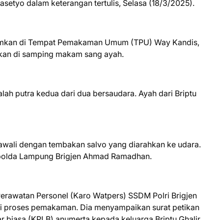
rasetyo dalam keterangan tertulis, Selasa (18/3/2025).
kamkan di Tempat Pemakaman Umum (TPU) Way Kandis,
kan di samping makam sang ayah.
lah putra kedua dari dua bersaudara. Ayah dari Briptu
wali dengan tembakan salvo yang diarahkan ke udara.
apolda Lampung Brigjen Ahmad Ramadhan.
Perawatan Personel (Karo Watpers) SSDM Polri Brigjen
 di proses pemakaman. Dia menyampaikan surat petikan
r biasa (KPLB) anumerta kepada keluarga Briptu Ghalir.