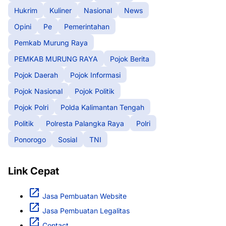
Hukrim
Kuliner
Nasional
News
Opini
Pe
Pemerintahan
Pemkab Murung Raya
PEMKAB MURUNG RAYA
Pojok Berita
Pojok Daerah
Pojok Informasi
Pojok Nasional
Pojok Politik
Pojok Polri
Polda Kalimantan Tengah
Politik
Polresta Palangka Raya
Polri
Ponorogo
Sosial
TNI
Link Cepat
Jasa Pembuatan Website
Jasa Pembuatan Legalitas
Contact