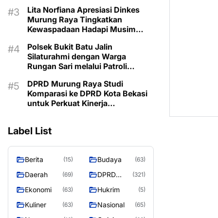
Kemarau
Lita Norfiana Apresiasi Dinkes
Murung Raya Tingkatkan
Kewaspadaan Hadapi Musim
Kemarau
Polsek Bukit Batu Jalin
Silaturahmi dengan Warga
Rungan Sari melalui Patroli
Dialogis
DPRD Murung Raya Studi
Komparasi ke DPRD Kota Bekasi
untuk Perkuat Kinerja
Kelembagaan
Label List
Berita
Budaya
(15)
(63)
Daerah
DPRD
(69)
(321)
MURUNG
Ekonomi
Hukrim
(63)
(5)
RAYA
Kuliner
Nasional
(63)
(65)