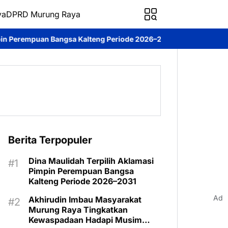
ya
DPRD Murung Raya
alteng Periode 2026–2031
DPRD Murung Raya Studi Komparasi k
Berita Terpopuler
Dina Maulidah Terpilih Aklamasi
Pimpin Perempuan Bangsa
Kalteng Periode 2026–2031
Ad
Akhirudin Imbau Masyarakat
Murung Raya Tingkatkan
Kewaspadaan Hadapi Musim