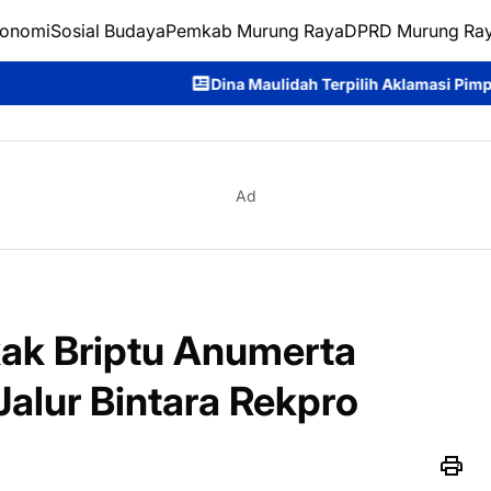
onomi
Sosial Budaya
Pemkab Murung Raya
DPRD Murung Ra
Dina Maulidah Terpilih Aklamasi Pimpin Perempuan Bangsa K
Ad
kak Briptu Anumerta
alur Bintara Rekpro