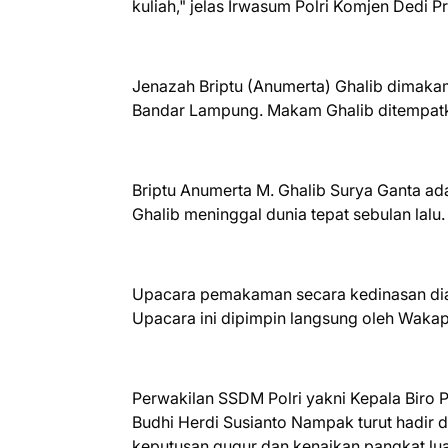
kuliah," jelas Irwasum Polri Komjen Dedi P
Jenazah Briptu (Anumerta) Ghalib dima
Bandar Lampung. Makam Ghalib ditempat
Briptu Anumerta M. Ghalib Surya Ganta ada
Ghalib meninggal dunia tepat sebulan lalu.
Upacara pemakaman secara kedinasan dia
Upacara ini dipimpin langsung oleh Wak
Perwakilan SSDM Polri yakni Kepala Biro 
Budhi Herdi Susianto Nampak turut hadir
keputusan gugur dan kenaikan pangkat lua