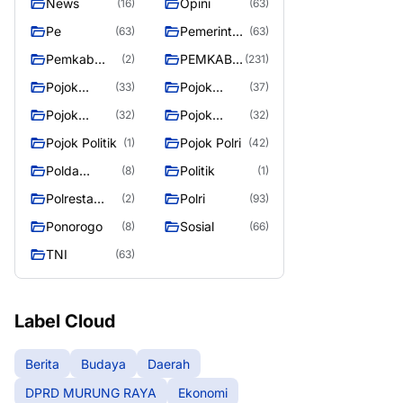
News
Opini
(16)
(63)
Pe
Pemerintah
(63)
(63)
an
Pemkab
PEMKAB
(2)
(231)
Murung
MURUNG
Pojok
Pojok
(33)
(37)
Raya
RAYA
Berita
Daerah
Pojok
Pojok
(32)
(32)
Informasi
Nasional
Pojok Politik
Pojok Polri
(1)
(42)
Polda
Politik
(8)
(1)
Kalimantan
Polresta
Polri
(2)
(93)
Tengah
Palangka
Ponorogo
Sosial
(8)
(66)
Raya
TNI
(63)
Label Cloud
Berita
Budaya
Daerah
DPRD MURUNG RAYA
Ekonomi