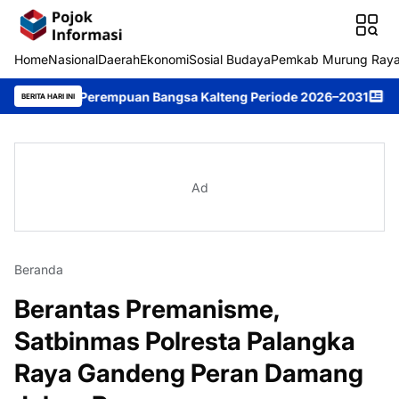
Home
Nasional
Daerah
Ekonomi
Sosial Budaya
Pemkab Murung Ray
pin Perempuan Bangsa Kalteng Periode 2026–2031
DPRD Murung R
BERITA HARI INI
Ad
Beranda
Berantas Premanisme,
Satbinmas Polresta Palangka
Raya Gandeng Peran Damang