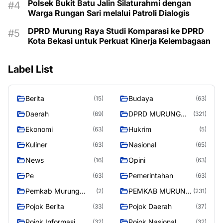
Polsek Bukit Batu Jalin Silaturahmi dengan
Warga Rungan Sari melalui Patroli Dialogis
DPRD Murung Raya Studi Komparasi ke DPRD
Kota Bekasi untuk Perkuat Kinerja Kelembagaan
Label List
Berita
Budaya
(15)
(63)
Daerah
DPRD MURUNG
(69)
(321)
RAYA
Ekonomi
Hukrim
(63)
(5)
Kuliner
Nasional
(63)
(65)
News
Opini
(16)
(63)
Pe
Pemerintahan
(63)
(63)
Pemkab Murung
PEMKAB MURUNG
(2)
(231)
Raya
RAYA
Pojok Berita
Pojok Daerah
(33)
(37)
Pojok Informasi
Pojok Nasional
(32)
(32)