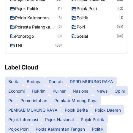
Pojok Politik
Pojok Polri
(1)
(42)
Polda Kalimantan
Politik
(8)
(1)
Tengah
Polresta Palangka
Polri
(2)
(93)
Raya
Ponorogo
Sosial
(8)
(66)
TNI
(63)
Label Cloud
Berita
Budaya
Daerah
DPRD MURUNG RAYA
Ekonomi
Hukrim
Kuliner
Nasional
News
Opini
Pe
Pemerintahan
Pemkab Murung Raya
PEMKAB MURUNG RAYA
Pojok Berita
Pojok Daerah
Pojok Informasi
Pojok Nasional
Pojok Politik
Pojok Polri
Polda Kalimantan Tengah
Politik