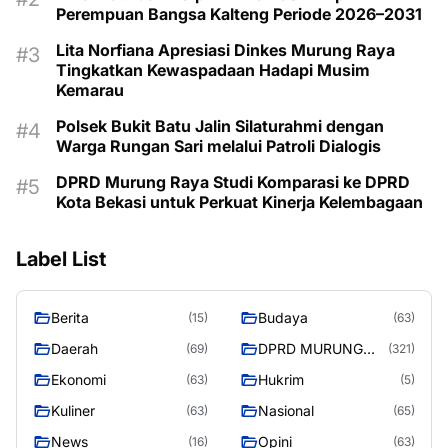
Perempuan Bangsa Kalteng Periode 2026–2031
Lita Norfiana Apresiasi Dinkes Murung Raya
Tingkatkan Kewaspadaan Hadapi Musim
Kemarau
Polsek Bukit Batu Jalin Silaturahmi dengan
Warga Rungan Sari melalui Patroli Dialogis
DPRD Murung Raya Studi Komparasi ke DPRD
Kota Bekasi untuk Perkuat Kinerja Kelembagaan
Label List
Berita
Budaya
(15)
(63)
Daerah
DPRD MURUNG
(69)
(321)
RAYA
Ekonomi
Hukrim
(63)
(5)
Kuliner
Nasional
(63)
(65)
News
Opini
(16)
(63)