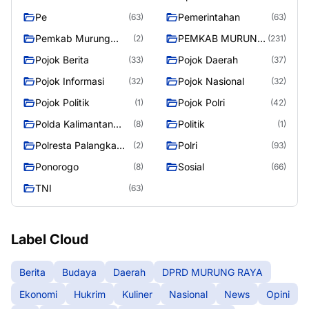
Pe
Pemerintahan
(63)
(63)
Pemkab Murung
PEMKAB MURUNG
(2)
(231)
Raya
RAYA
Pojok Berita
Pojok Daerah
(33)
(37)
Pojok Informasi
Pojok Nasional
(32)
(32)
Pojok Politik
Pojok Polri
(1)
(42)
Polda Kalimantan
Politik
(8)
(1)
Tengah
Polresta Palangka
Polri
(2)
(93)
Raya
Ponorogo
Sosial
(8)
(66)
TNI
(63)
Label Cloud
Berita
Budaya
Daerah
DPRD MURUNG RAYA
Ekonomi
Hukrim
Kuliner
Nasional
News
Opini