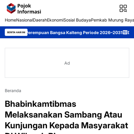
Home
Nasional
Daerah
Ekonomi
Sosial Budaya
Pemkab Murung Ray
in Perempuan Bangsa Kalteng Periode 2026–2031
DPRD Murung R
BERITA HARI INI
Ad
Beranda
Bhabinkamtibmas
Melaksanakan Sambang Atau
Kunjungan Kepada Masyarakat