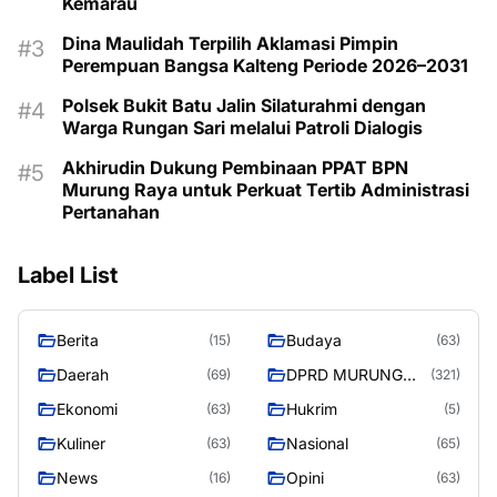
Kemarau
Dina Maulidah Terpilih Aklamasi Pimpin
Perempuan Bangsa Kalteng Periode 2026–2031
Polsek Bukit Batu Jalin Silaturahmi dengan
Warga Rungan Sari melalui Patroli Dialogis
Akhirudin Dukung Pembinaan PPAT BPN
Murung Raya untuk Perkuat Tertib Administrasi
Pertanahan
Label List
Berita
Budaya
(15)
(63)
Daerah
DPRD MURUNG
(69)
(321)
RAYA
Ekonomi
Hukrim
(63)
(5)
Kuliner
Nasional
(63)
(65)
News
Opini
(16)
(63)