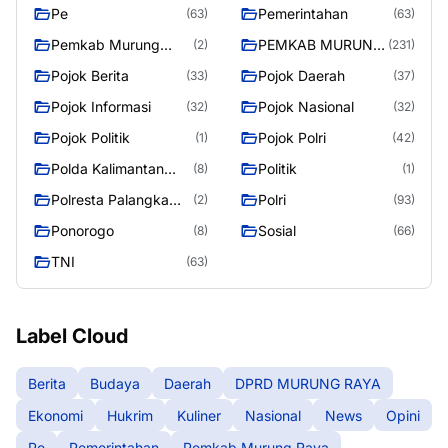
Pe
Pemerintahan
(63)
(63)
Pemkab Murung
PEMKAB MURUNG
(2)
(231)
Raya
RAYA
Pojok Berita
Pojok Daerah
(33)
(37)
Pojok Informasi
Pojok Nasional
(32)
(32)
Pojok Politik
Pojok Polri
(1)
(42)
Polda Kalimantan
Politik
(8)
(1)
Tengah
Polresta Palangka
Polri
(2)
(93)
Raya
Ponorogo
Sosial
(8)
(66)
TNI
(63)
Label Cloud
Berita
Budaya
Daerah
DPRD MURUNG RAYA
Ekonomi
Hukrim
Kuliner
Nasional
News
Opini
Pe
Pemerintahan
Pemkab Murung Raya