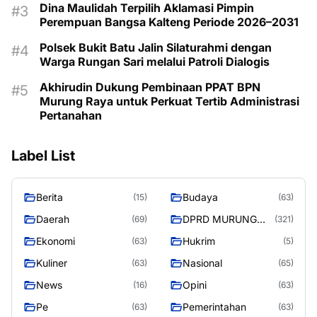
Dina Maulidah Terpilih Aklamasi Pimpin
Perempuan Bangsa Kalteng Periode 2026–2031
Polsek Bukit Batu Jalin Silaturahmi dengan
Warga Rungan Sari melalui Patroli Dialogis
Akhirudin Dukung Pembinaan PPAT BPN
Murung Raya untuk Perkuat Tertib Administrasi
Pertanahan
Label List
Berita
Budaya
(15)
(63)
Daerah
DPRD MURUNG
(69)
(321)
RAYA
Ekonomi
Hukrim
(63)
(5)
Kuliner
Nasional
(63)
(65)
News
Opini
(16)
(63)
Pe
Pemerintahan
(63)
(63)