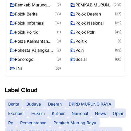
Pemkab Murung
PEMKAB MURUNG
(2)
(231)
Raya
RAYA
Pojok Berita
Pojok Daerah
(33)
(37)
Pojok Informasi
Pojok Nasional
(32)
(32)
Pojok Politik
Pojok Polri
(1)
(42)
Polda Kalimantan
Politik
(8)
(1)
Tengah
Polresta Palangka
Polri
(2)
(93)
Raya
Ponorogo
Sosial
(8)
(66)
TNI
(63)
Label Cloud
Berita
Budaya
Daerah
DPRD MURUNG RAYA
Ekonomi
Hukrim
Kuliner
Nasional
News
Opini
Pe
Pemerintahan
Pemkab Murung Raya