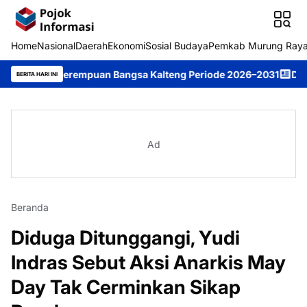
Home
Nasional
Daerah
Ekonomi
Sosial Budaya
Pemkab Murung Ray
 Perempuan Bangsa Kalteng Periode 2026–2031
DPRD Murung Ray
BERITA HARI INI
Ad
Beranda
Diduga Ditunggangi, Yudi
Indras Sebut Aksi Anarkis May
Day Tak Cerminkan Sikap