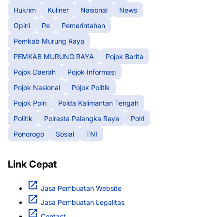
Hukrim
Kuliner
Nasional
News
Opini
Pe
Pemerintahan
Pemkab Murung Raya
PEMKAB MURUNG RAYA
Pojok Berita
Pojok Daerah
Pojok Informasi
Pojok Nasional
Pojok Politik
Pojok Polri
Polda Kalimantan Tengah
Politik
Polresta Palangka Raya
Polri
Ponorogo
Sosial
TNI
Link Cepat
Jasa Pembuatan Website
Jasa Pembuatan Legalitas
Contact