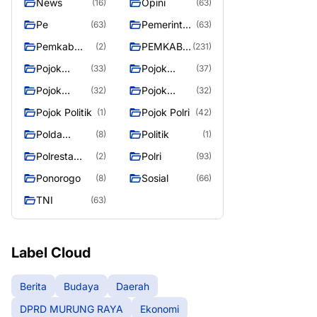
News
Opini
(16)
(63)
Pe
Pemerintah
(63)
(63)
an
Pemkab
PEMKAB
(2)
(231)
Murung
MURUNG
Pojok
Pojok
(33)
(37)
Raya
RAYA
Berita
Daerah
Pojok
Pojok
(32)
(32)
Informasi
Nasional
Pojok Politik
Pojok Polri
(1)
(42)
Polda
Politik
(8)
(1)
Kalimantan
Polresta
Polri
(2)
(93)
Tengah
Palangka
Ponorogo
Sosial
(8)
(66)
Raya
TNI
(63)
Label Cloud
Berita
Budaya
Daerah
DPRD MURUNG RAYA
Ekonomi