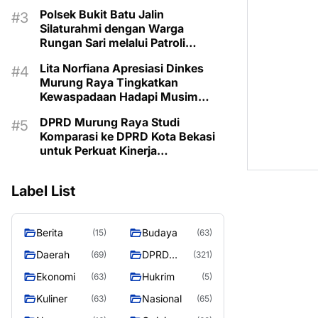
Kemarau
Polsek Bukit Batu Jalin
Silaturahmi dengan Warga
Rungan Sari melalui Patroli
Dialogis
Lita Norfiana Apresiasi Dinkes
Murung Raya Tingkatkan
Kewaspadaan Hadapi Musim
Kemarau
DPRD Murung Raya Studi
Komparasi ke DPRD Kota Bekasi
untuk Perkuat Kinerja
Kelembagaan
Label List
Berita
Budaya
(15)
(63)
Daerah
DPRD
(69)
(321)
MURUNG
Ekonomi
Hukrim
(63)
(5)
RAYA
Kuliner
Nasional
(63)
(65)