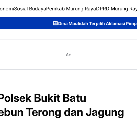
onomi
Sosial Budaya
Pemkab Murung Raya
DPRD Murung Ra
Dina Maulidah Terpilih Aklamasi Pimpin Perempuan Bang
Ad
Polsek Bukit Batu
Kebun Terong dan Jagung