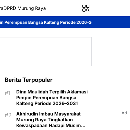
ya
DPRD Murung Raya
sa Kalteng Periode 2026–2031
DPRD Murung Raya Studi Kompara
Berita Terpopuler
Dina Maulidah Terpilih Aklamasi
Pimpin Perempuan Bangsa
Kalteng Periode 2026–2031
Ad
Akhirudin Imbau Masyarakat
Murung Raya Tingkatkan
Kewaspadaan Hadapi Musim