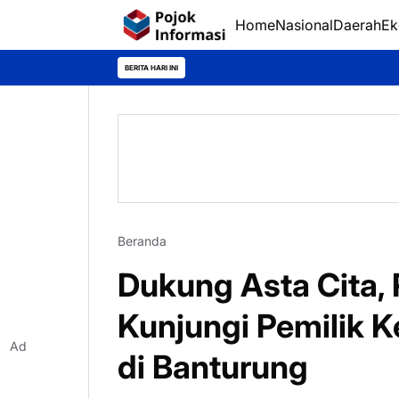
Home
Nasional
Daerah
Ek
BERITA HARI INI
Beranda
Dukung Asta Cita, 
Kunjungi Pemilik 
Ad
di Banturung