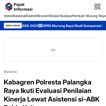
Home
Nasional
Daerah
Ekonomi
Sosial Budaya
Pemkab Murung Ray
e 2026–2031
DPRD Murung Raya Studi Komparasi ke DPRD Kota B
BERITA HARI INI
Ad
Beranda
Kabagren Polresta Palangka
Raya Ikuti Evaluasi Penilaian
Kinerja Lewat Asistensi si-ABK