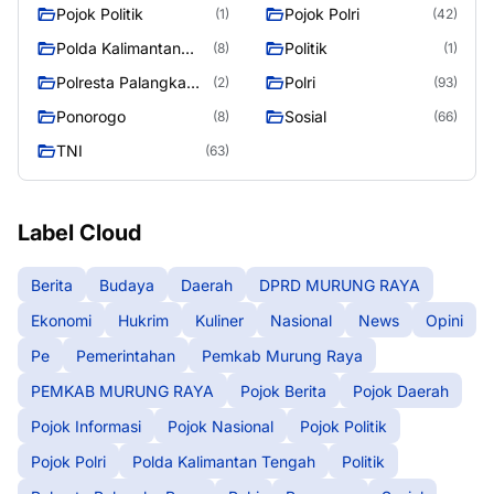
Pojok Politik
Pojok Polri
(1)
(42)
Polda Kalimantan
Politik
(8)
(1)
Tengah
Polresta Palangka
Polri
(2)
(93)
Raya
Ponorogo
Sosial
(8)
(66)
TNI
(63)
Label Cloud
Berita
Budaya
Daerah
DPRD MURUNG RAYA
Ekonomi
Hukrim
Kuliner
Nasional
News
Opini
Pe
Pemerintahan
Pemkab Murung Raya
PEMKAB MURUNG RAYA
Pojok Berita
Pojok Daerah
Pojok Informasi
Pojok Nasional
Pojok Politik
Pojok Polri
Polda Kalimantan Tengah
Politik