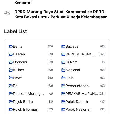
Kemarau
DPRD Murung Raya Studi Komparasi ke DPRD
Kota Bekasi untuk Perkuat Kinerja Kelembagaan
Label List
Berita
Budaya
(15)
(63)
Daerah
DPRD MURUNG
(69)
(321)
RAYA
Ekonomi
Hukrim
(63)
(5)
Kuliner
Nasional
(63)
(65)
News
Opini
(16)
(63)
Pe
Pemerintahan
(63)
(63)
Pemkab Murung
PEMKAB MURUNG
(2)
(231)
Raya
RAYA
Pojok Berita
Pojok Daerah
(33)
(37)
Pojok Informasi
Pojok Nasional
(32)
(32)