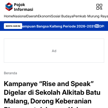
Home
Nasional
Daerah
Ekonomi
Sosial Budaya
Pemkab Murung Ray
Perempuan Bangsa Kalteng Periode 2026–2031
DPRD Murung Raya 
BERITA HARI INI
Ad
Beranda
Kampanye “Rise and Speak”
Digelar di Sekolah Alkitab Batu
Malang, Dorong Keberanian