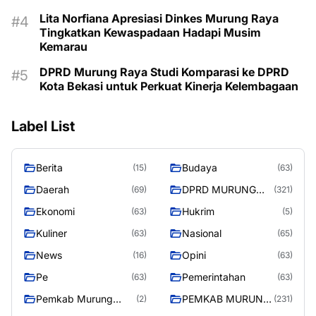
Lita Norfiana Apresiasi Dinkes Murung Raya
Tingkatkan Kewaspadaan Hadapi Musim
Kemarau
DPRD Murung Raya Studi Komparasi ke DPRD
Kota Bekasi untuk Perkuat Kinerja Kelembagaan
Label List
Berita
Budaya
(15)
(63)
Daerah
DPRD MURUNG
(69)
(321)
RAYA
Ekonomi
Hukrim
(63)
(5)
Kuliner
Nasional
(63)
(65)
News
Opini
(16)
(63)
Pe
Pemerintahan
(63)
(63)
Pemkab Murung
PEMKAB MURUNG
(2)
(231)
Raya
RAYA