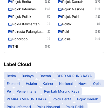
Pojok Berita
Pojok Daerah
(33)
(37)
Pojok Informasi
Pojok Nasional
(32)
(32)
Pojok Politik
Pojok Polri
(1)
(42)
Polda Kalimantan
Politik
(8)
(1)
Tengah
Polresta Palangka
Polri
(2)
(93)
Raya
Ponorogo
Sosial
(8)
(66)
TNI
(63)
Label Cloud
Berita
Budaya
Daerah
DPRD MURUNG RAYA
Ekonomi
Hukrim
Kuliner
Nasional
News
Opini
Pe
Pemerintahan
Pemkab Murung Raya
PEMKAB MURUNG RAYA
Pojok Berita
Pojok Daerah
Pojok Informasi
Pojok Nasional
Pojok Politik