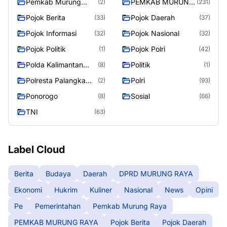
Pemkab Murung
PEMKAB MURUNG
(2)
(231)
Raya
RAYA
Pojok Berita
Pojok Daerah
(33)
(37)
Pojok Informasi
Pojok Nasional
(32)
(32)
Pojok Politik
Pojok Polri
(1)
(42)
Polda Kalimantan
Politik
(8)
(1)
Tengah
Polresta Palangka
Polri
(2)
(93)
Raya
Ponorogo
Sosial
(8)
(66)
TNI
(63)
Label Cloud
Berita
Budaya
Daerah
DPRD MURUNG RAYA
Ekonomi
Hukrim
Kuliner
Nasional
News
Opini
Pe
Pemerintahan
Pemkab Murung Raya
PEMKAB MURUNG RAYA
Pojok Berita
Pojok Daerah