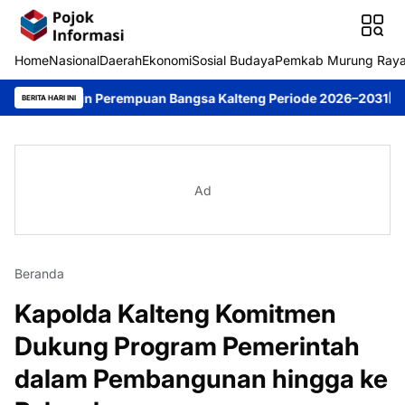
Home
Nasional
Daerah
Ekonomi
Sosial Budaya
Pemkab Murung Ray
Pimpin Perempuan Bangsa Kalteng Periode 2026–2031
DPRD Muru
BERITA HARI INI
Ad
Beranda
Kapolda Kalteng Komitmen
Dukung Program Pemerintah
dalam Pembangunan hingga ke