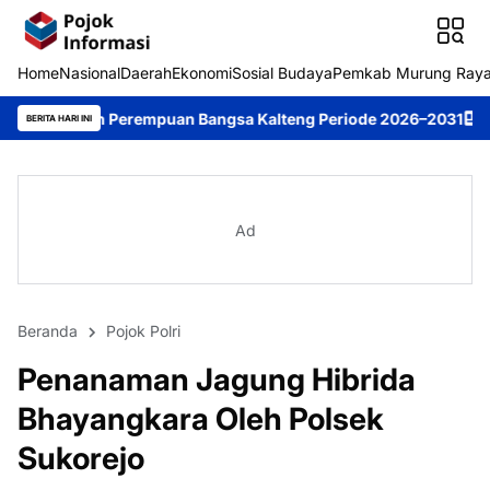
Home
Nasional
Daerah
Ekonomi
Sosial Budaya
Pemkab Murung Ray
Perempuan Bangsa Kalteng Periode 2026–2031
DPRD Murung Raya
BERITA HARI INI
Ad
Beranda
Pojok Polri
Penanaman Jagung Hibrida
Bhayangkara Oleh Polsek
Sukorejo