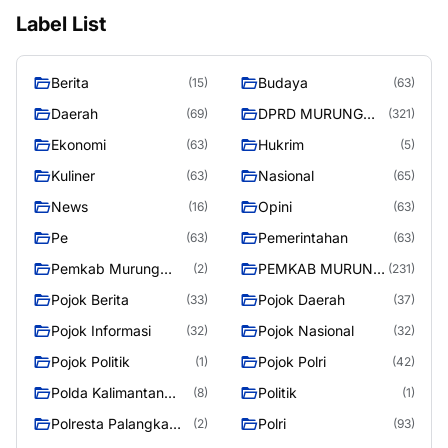
Label List
Berita
Budaya
(15)
(63)
Daerah
DPRD MURUNG
(69)
(321)
RAYA
Ekonomi
Hukrim
(63)
(5)
Kuliner
Nasional
(63)
(65)
News
Opini
(16)
(63)
Pe
Pemerintahan
(63)
(63)
Pemkab Murung
PEMKAB MURUNG
(2)
(231)
Raya
RAYA
Pojok Berita
Pojok Daerah
(33)
(37)
Pojok Informasi
Pojok Nasional
(32)
(32)
Pojok Politik
Pojok Polri
(1)
(42)
Polda Kalimantan
Politik
(8)
(1)
Tengah
Polresta Palangka
Polri
(2)
(93)
Raya