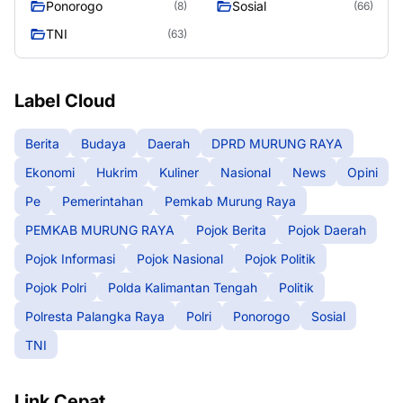
Ponorogo
Sosial
(8)
(66)
TNI
(63)
Label Cloud
Berita
Budaya
Daerah
DPRD MURUNG RAYA
Ekonomi
Hukrim
Kuliner
Nasional
News
Opini
Pe
Pemerintahan
Pemkab Murung Raya
PEMKAB MURUNG RAYA
Pojok Berita
Pojok Daerah
Pojok Informasi
Pojok Nasional
Pojok Politik
Pojok Polri
Polda Kalimantan Tengah
Politik
Polresta Palangka Raya
Polri
Ponorogo
Sosial
TNI
Link Cepat