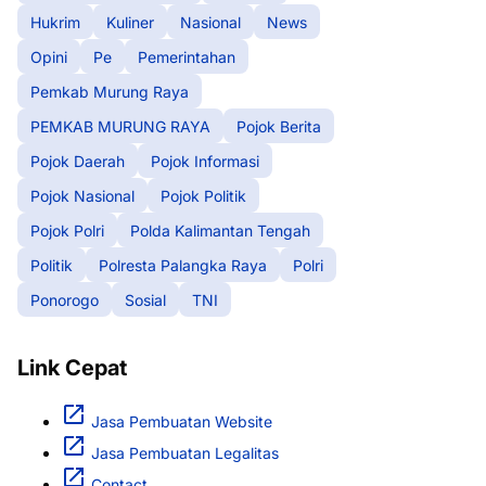
Hukrim
Kuliner
Nasional
News
Opini
Pe
Pemerintahan
Pemkab Murung Raya
PEMKAB MURUNG RAYA
Pojok Berita
Pojok Daerah
Pojok Informasi
Pojok Nasional
Pojok Politik
Pojok Polri
Polda Kalimantan Tengah
Politik
Polresta Palangka Raya
Polri
Ponorogo
Sosial
TNI
Link Cepat
Jasa Pembuatan Website
Jasa Pembuatan Legalitas
Contact