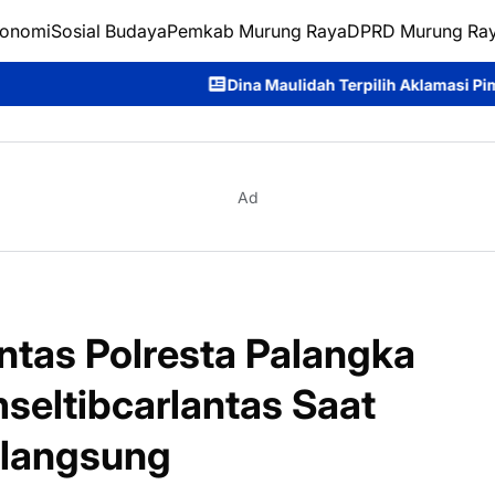
onomi
Sosial Budaya
Pemkab Murung Raya
DPRD Murung Ra
Dina Maulidah Terpilih Aklamasi Pimpin Perempuan Ba
Ad
tas Polresta Palangka
seltibcarlantas Saat
rlangsung