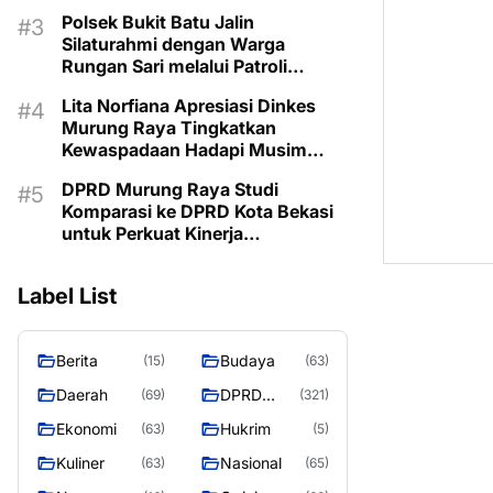
Kemarau
Polsek Bukit Batu Jalin
Silaturahmi dengan Warga
Rungan Sari melalui Patroli
Dialogis
Lita Norfiana Apresiasi Dinkes
Murung Raya Tingkatkan
Kewaspadaan Hadapi Musim
Kemarau
DPRD Murung Raya Studi
Komparasi ke DPRD Kota Bekasi
untuk Perkuat Kinerja
Kelembagaan
Label List
Berita
Budaya
(15)
(63)
Daerah
DPRD
(69)
(321)
MURUNG
Ekonomi
Hukrim
(63)
(5)
RAYA
Kuliner
Nasional
(63)
(65)