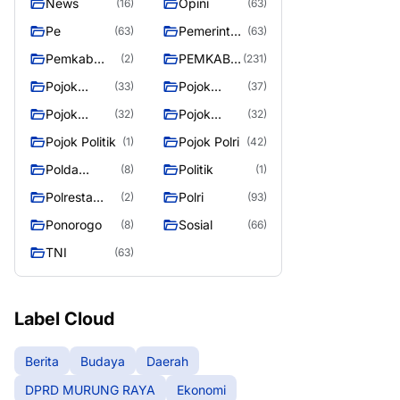
News
Opini
(16)
(63)
Pe
Pemerintah
(63)
(63)
an
Pemkab
PEMKAB
(2)
(231)
Murung
MURUNG
Pojok
Pojok
(33)
(37)
Raya
RAYA
Berita
Daerah
Pojok
Pojok
(32)
(32)
Informasi
Nasional
Pojok Politik
Pojok Polri
(1)
(42)
Polda
Politik
(8)
(1)
Kalimantan
Polresta
Polri
(2)
(93)
Tengah
Palangka
Ponorogo
Sosial
(8)
(66)
Raya
TNI
(63)
Label Cloud
Berita
Budaya
Daerah
DPRD MURUNG RAYA
Ekonomi