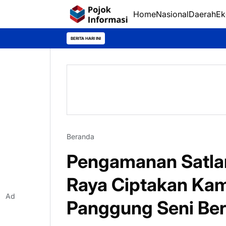
Home
Nasional
Daerah
Ek
BERITA HARI INI
Beranda
Pengamanan Satlan
Raya Ciptakan Kam
Ad
Panggung Seni Be