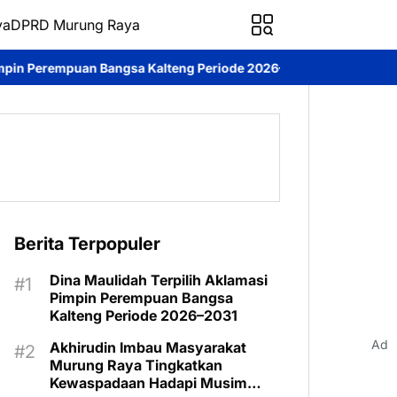
ya
DPRD Murung Raya
ngsa Kalteng Periode 2026–2031
DPRD Murung Raya Studi Kompa
Berita Terpopuler
Dina Maulidah Terpilih Aklamasi
Pimpin Perempuan Bangsa
Kalteng Periode 2026–2031
Ad
Akhirudin Imbau Masyarakat
Murung Raya Tingkatkan
Kewaspadaan Hadapi Musim