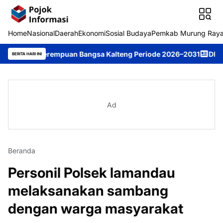
Home
Nasional
Daerah
Ekonomi
Sosial Budaya
Pemkab Murung Ray
pin Perempuan Bangsa Kalteng Periode 2026–2031
DPRD Murung 
BERITA HARI INI
Ad
Beranda
Personil Polsek lamandau
melaksanakan sambang
dengan warga masyarakat