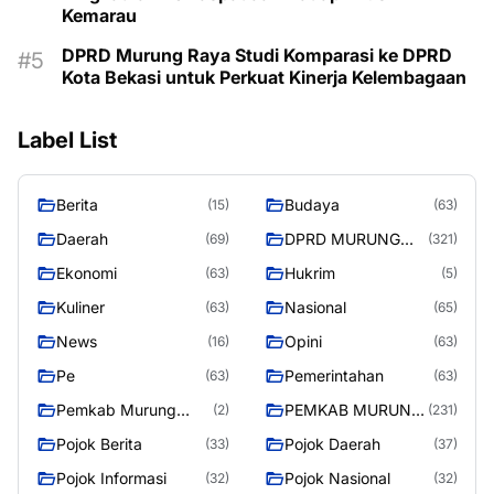
Kemarau
DPRD Murung Raya Studi Komparasi ke DPRD
Kota Bekasi untuk Perkuat Kinerja Kelembagaan
Label List
Berita
Budaya
(15)
(63)
Daerah
DPRD MURUNG
(69)
(321)
RAYA
Ekonomi
Hukrim
(63)
(5)
Kuliner
Nasional
(63)
(65)
News
Opini
(16)
(63)
Pe
Pemerintahan
(63)
(63)
Pemkab Murung
PEMKAB MURUNG
(2)
(231)
Raya
RAYA
Pojok Berita
Pojok Daerah
(33)
(37)
Pojok Informasi
Pojok Nasional
(32)
(32)