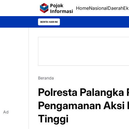
Home
Nasional
Daerah
Ek
BERITA HARI INI
Beranda
Polresta Palangka 
Pengamanan Aksi D
Ad
Tinggi