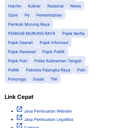
Hukrim
Kuliner
Nasional
News
Opini
Pe
Pemerintahan
Pemkab Murung Raya
PEMKAB MURUNG RAYA
Pojok Berita
Pojok Daerah
Pojok Informasi
Pojok Nasional
Pojok Politik
Pojok Polri
Polda Kalimantan Tengah
Politik
Polresta Palangka Raya
Polri
Ponorogo
Sosial
TNI
Link Cepat
Jasa Pembuatan Website
Jasa Pembuatan Legalitas
Contact