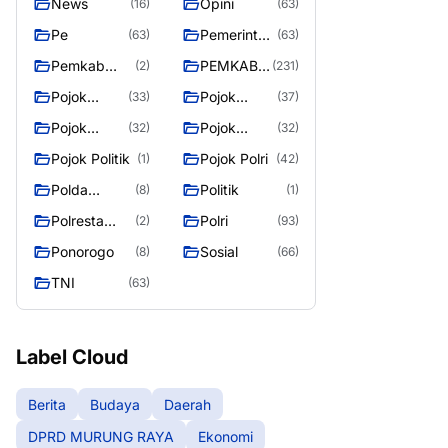
News
Opini
(16)
(63)
Pe
Pemerintah
(63)
(63)
an
Pemkab
PEMKAB
(2)
(231)
Murung
MURUNG
Pojok
Pojok
(33)
(37)
Raya
RAYA
Berita
Daerah
Pojok
Pojok
(32)
(32)
Informasi
Nasional
Pojok Politik
Pojok Polri
(1)
(42)
Polda
Politik
(8)
(1)
Kalimantan
Polresta
Polri
(2)
(93)
Tengah
Palangka
Ponorogo
Sosial
(8)
(66)
Raya
TNI
(63)
Label Cloud
Berita
Budaya
Daerah
DPRD MURUNG RAYA
Ekonomi