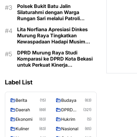
Kemarau
Polsek Bukit Batu Jalin
Silaturahmi dengan Warga
Rungan Sari melalui Patroli
Dialogis
Lita Norfiana Apresiasi Dinkes
Murung Raya Tingkatkan
Kewaspadaan Hadapi Musim
Kemarau
DPRD Murung Raya Studi
Komparasi ke DPRD Kota Bekasi
untuk Perkuat Kinerja
Kelembagaan
Label List
Berita
Budaya
(15)
(63)
Daerah
DPRD
(69)
(321)
MURUNG
Ekonomi
Hukrim
(63)
(5)
RAYA
Kuliner
Nasional
(63)
(65)