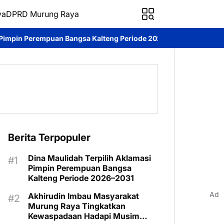
ya
DPRD Murung Raya
ngsa Kalteng Periode 2026–2031
DPRD Murung Raya Studi Kompa
Berita Terpopuler
Dina Maulidah Terpilih Aklamasi
Pimpin Perempuan Bangsa
Kalteng Periode 2026–2031
Ad
Akhirudin Imbau Masyarakat
Murung Raya Tingkatkan
Kewaspadaan Hadapi Musim