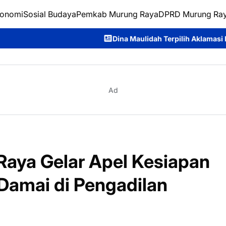
onomi
Sosial Budaya
Pemkab Murung Raya
DPRD Murung Ra
Dina Maulidah Terpilih Aklamasi Pimpin Perempuan Ba
Ad
Raya Gelar Apel Kesiapan
amai di Pengadilan