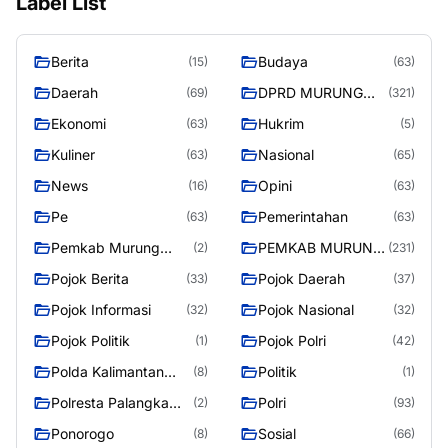
Label List
Berita
Budaya
(15)
(63)
Daerah
DPRD MURUNG
(69)
(321)
RAYA
Ekonomi
Hukrim
(63)
(5)
Kuliner
Nasional
(63)
(65)
News
Opini
(16)
(63)
Pe
Pemerintahan
(63)
(63)
Pemkab Murung
PEMKAB MURUNG
(2)
(231)
Raya
RAYA
Pojok Berita
Pojok Daerah
(33)
(37)
Pojok Informasi
Pojok Nasional
(32)
(32)
Pojok Politik
Pojok Polri
(1)
(42)
Polda Kalimantan
Politik
(8)
(1)
Tengah
Polresta Palangka
Polri
(2)
(93)
Raya
Ponorogo
Sosial
(8)
(66)