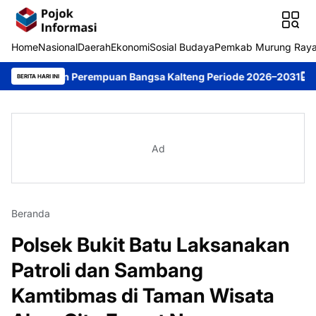
Home
Nasional
Daerah
Ekonomi
Sosial Budaya
Pemkab Murung Ray
impin Perempuan Bangsa Kalteng Periode 2026–2031
DPRD Murung
BERITA HARI INI
Ad
Beranda
Polsek Bukit Batu Laksanakan
Patroli dan Sambang
Kamtibmas di Taman Wisata