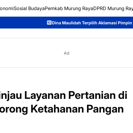
onomi
Sosial Budaya
Pemkab Murung Raya
DPRD Murung Ra
Dina Maulidah Terpilih Aklamasi Pimpin Perempuan Bangs
Ad
njau Layanan Pertanian di
Dorong Ketahanan Pangan