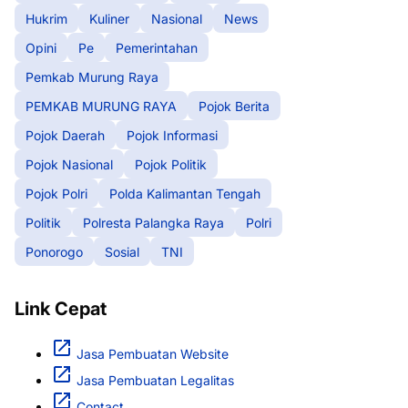
Hukrim
Kuliner
Nasional
News
Opini
Pe
Pemerintahan
Pemkab Murung Raya
PEMKAB MURUNG RAYA
Pojok Berita
Pojok Daerah
Pojok Informasi
Pojok Nasional
Pojok Politik
Pojok Polri
Polda Kalimantan Tengah
Politik
Polresta Palangka Raya
Polri
Ponorogo
Sosial
TNI
Link Cepat
Jasa Pembuatan Website
Jasa Pembuatan Legalitas
Contact