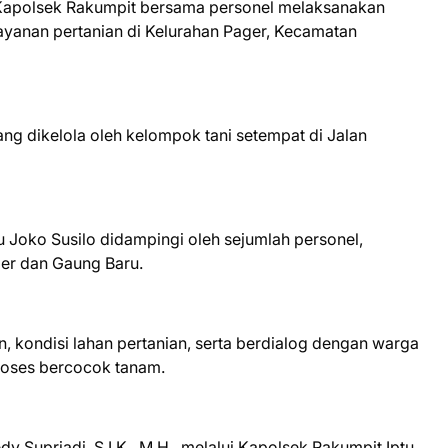
 Kapolsek Rakumpit bersama personel melaksanakan
ayanan pertanian di Kelurahan Pager, Kecamatan
ang dikelola oleh kelompok tani setempat di Jalan
u Joko Susilo didampingi oleh sejumlah personel,
er dan Gaung Baru.
ondisi lahan pertanian, serta berdialog dengan warga
roses bercocok tanam.
 Supriadi, S.I.K., M.H., melalui Kapolsek Rakumpit Iptu