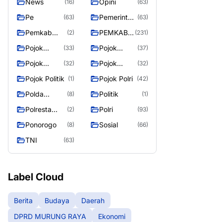
News
Opini
(16)
(63)
Pe
Pemerintah
(63)
(63)
an
Pemkab
PEMKAB
(2)
(231)
Murung
MURUNG
Pojok
Pojok
(33)
(37)
Raya
RAYA
Berita
Daerah
Pojok
Pojok
(32)
(32)
Informasi
Nasional
Pojok Politik
Pojok Polri
(1)
(42)
Polda
Politik
(8)
(1)
Kalimantan
Polresta
Polri
(2)
(93)
Tengah
Palangka
Ponorogo
Sosial
(8)
(66)
Raya
TNI
(63)
Label Cloud
Berita
Budaya
Daerah
DPRD MURUNG RAYA
Ekonomi