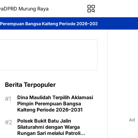
ya
DPRD Murung Raya
a Kalteng Periode 2026–2031
DPRD Murung Raya Studi Komparasi
Berita Terpopuler
Dina Maulidah Terpilih Aklamasi
Pimpin Perempuan Bangsa
Kalteng Periode 2026–2031
Ad
Polsek Bukit Batu Jalin
Silaturahmi dengan Warga
Rungan Sari melalui Patroli