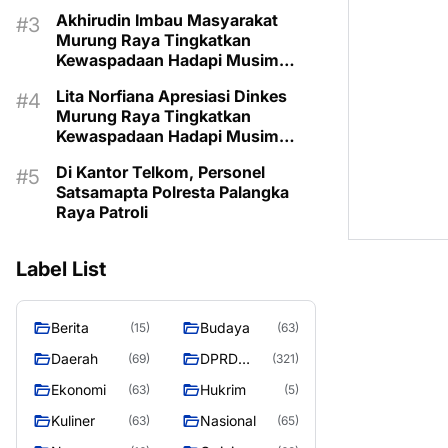
Dialogis
Akhirudin Imbau Masyarakat
Murung Raya Tingkatkan
Kewaspadaan Hadapi Musim
Kemarau
Lita Norfiana Apresiasi Dinkes
Murung Raya Tingkatkan
Kewaspadaan Hadapi Musim
Kemarau
Di Kantor Telkom, Personel
Satsamapta Polresta Palangka
Raya Patroli
Label List
Berita
Budaya
(15)
(63)
Daerah
DPRD
(69)
(321)
MURUNG
Ekonomi
Hukrim
(63)
(5)
RAYA
Kuliner
Nasional
(63)
(65)