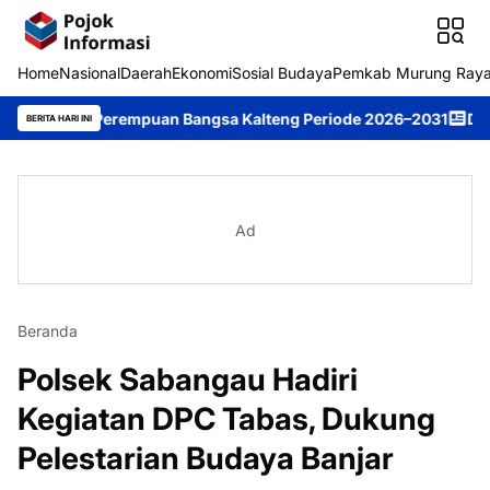
Home
Nasional
Daerah
Ekonomi
Sosial Budaya
Pemkab Murung Ray
in Perempuan Bangsa Kalteng Periode 2026–2031
DPRD Murung R
BERITA HARI INI
Ad
Beranda
Polsek Sabangau Hadiri
Kegiatan DPC Tabas, Dukung
Pelestarian Budaya Banjar