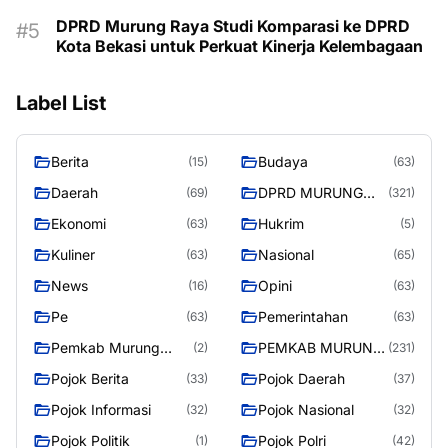
DPRD Murung Raya Studi Komparasi ke DPRD
Kota Bekasi untuk Perkuat Kinerja Kelembagaan
Label List
Berita
Budaya
(15)
(63)
Daerah
DPRD MURUNG
(69)
(321)
RAYA
Ekonomi
Hukrim
(63)
(5)
Kuliner
Nasional
(63)
(65)
News
Opini
(16)
(63)
Pe
Pemerintahan
(63)
(63)
Pemkab Murung
PEMKAB MURUNG
(2)
(231)
Raya
RAYA
Pojok Berita
Pojok Daerah
(33)
(37)
Pojok Informasi
Pojok Nasional
(32)
(32)
Pojok Politik
Pojok Polri
(1)
(42)