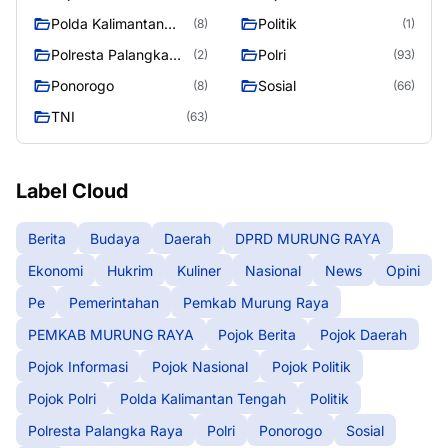
Polda Kalimantan
Politik
(8)
(1)
Tengah
Polresta Palangka
Polri
(2)
(93)
Raya
Ponorogo
Sosial
(8)
(66)
TNI
(63)
Label Cloud
Berita
Budaya
Daerah
DPRD MURUNG RAYA
Ekonomi
Hukrim
Kuliner
Nasional
News
Opini
Pe
Pemerintahan
Pemkab Murung Raya
PEMKAB MURUNG RAYA
Pojok Berita
Pojok Daerah
Pojok Informasi
Pojok Nasional
Pojok Politik
Pojok Polri
Polda Kalimantan Tengah
Politik
Polresta Palangka Raya
Polri
Ponorogo
Sosial