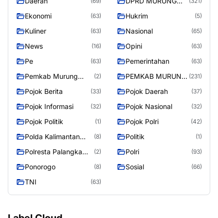
Daerah
DPRD MURUNG
(69)
(321)
RAYA
Ekonomi
Hukrim
(63)
(5)
Kuliner
Nasional
(63)
(65)
News
Opini
(16)
(63)
Pe
Pemerintahan
(63)
(63)
Pemkab Murung
PEMKAB MURUNG
(2)
(231)
Raya
RAYA
Pojok Berita
Pojok Daerah
(33)
(37)
Pojok Informasi
Pojok Nasional
(32)
(32)
Pojok Politik
Pojok Polri
(1)
(42)
Polda Kalimantan
Politik
(8)
(1)
Tengah
Polresta Palangka
Polri
(2)
(93)
Raya
Ponorogo
Sosial
(8)
(66)
TNI
(63)