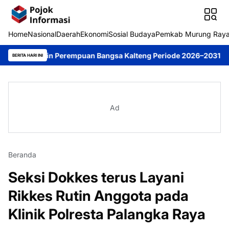
Home
Nasional
Daerah
Ekonomi
Sosial Budaya
Pemkab Murung Ray
 Pimpin Perempuan Bangsa Kalteng Periode 2026–2031
DPRD Muru
BERITA HARI INI
Ad
Beranda
Seksi Dokkes terus Layani
Rikkes Rutin Anggota pada
Klinik Polresta Palangka Raya