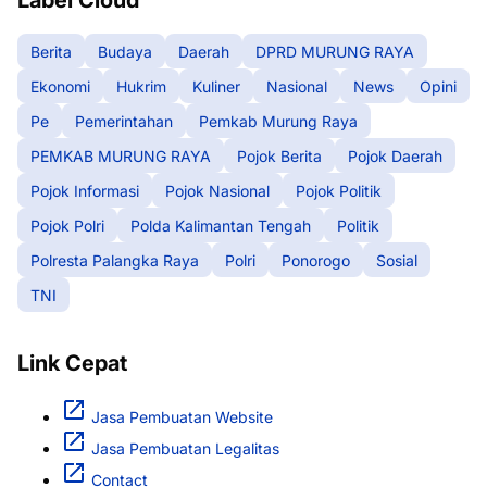
Label Cloud
Berita
Budaya
Daerah
DPRD MURUNG RAYA
Ekonomi
Hukrim
Kuliner
Nasional
News
Opini
Pe
Pemerintahan
Pemkab Murung Raya
PEMKAB MURUNG RAYA
Pojok Berita
Pojok Daerah
Pojok Informasi
Pojok Nasional
Pojok Politik
Pojok Polri
Polda Kalimantan Tengah
Politik
Polresta Palangka Raya
Polri
Ponorogo
Sosial
TNI
Link Cepat
Jasa Pembuatan Website
Jasa Pembuatan Legalitas
Contact