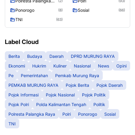
Polresta Palangka
Polri
(2)
(93)
Raya
Ponorogo
Sosial
(8)
(66)
TNI
(63)
Label Cloud
Berita
Budaya
Daerah
DPRD MURUNG RAYA
Ekonomi
Hukrim
Kuliner
Nasional
News
Opini
Pe
Pemerintahan
Pemkab Murung Raya
PEMKAB MURUNG RAYA
Pojok Berita
Pojok Daerah
Pojok Informasi
Pojok Nasional
Pojok Politik
Pojok Polri
Polda Kalimantan Tengah
Politik
Polresta Palangka Raya
Polri
Ponorogo
Sosial
TNI