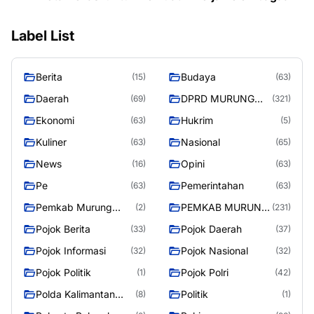
Label List
Berita
Budaya
(15)
(63)
Daerah
DPRD MURUNG
(69)
(321)
RAYA
Ekonomi
Hukrim
(63)
(5)
Kuliner
Nasional
(63)
(65)
News
Opini
(16)
(63)
Pe
Pemerintahan
(63)
(63)
Pemkab Murung
PEMKAB MURUNG
(2)
(231)
Raya
RAYA
Pojok Berita
Pojok Daerah
(33)
(37)
Pojok Informasi
Pojok Nasional
(32)
(32)
Pojok Politik
Pojok Polri
(1)
(42)
Polda Kalimantan
Politik
(8)
(1)
Tengah