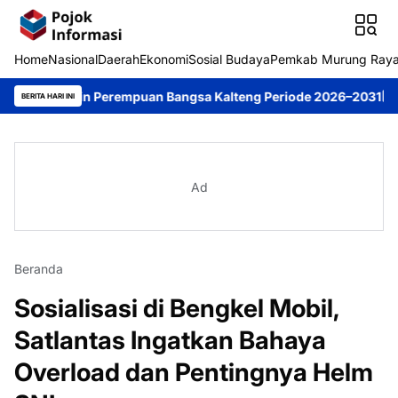
Home
Nasional
Daerah
Ekonomi
Sosial Budaya
Pemkab Murung Ray
impin Perempuan Bangsa Kalteng Periode 2026–2031
DPRD Murung
BERITA HARI INI
Ad
Beranda
Sosialisasi di Bengkel Mobil,
Satlantas Ingatkan Bahaya
Overload dan Pentingnya Helm