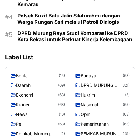
Kemarau
Polsek Bukit Batu Jalin Silaturahmi dengan
Warga Rungan Sari melalui Patroli Dialogis
DPRD Murung Raya Studi Komparasi ke DPRD
Kota Bekasi untuk Perkuat Kinerja Kelembagaan
Label List
Berita
Budaya
(15)
(63)
Daerah
DPRD MURUNG
(69)
(321)
RAYA
Ekonomi
Hukrim
(63)
(5)
Kuliner
Nasional
(63)
(65)
News
Opini
(16)
(63)
Pe
Pemerintahan
(63)
(63)
Pemkab Murung
PEMKAB MURUNG
(2)
(231)