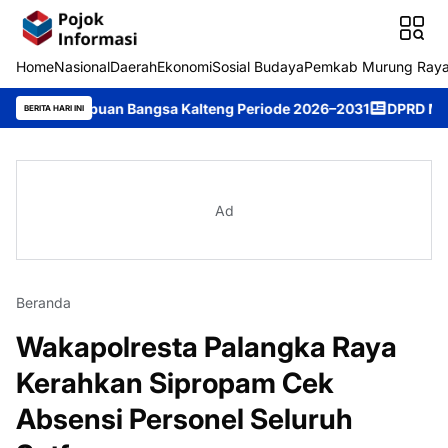
Home
Nasional
Daerah
Ekonomi
Sosial Budaya
Pemkab Murung Ray
empuan Bangsa Kalteng Periode 2026–2031
DPRD Murung Raya St
BERITA HARI INI
Ad
Beranda
Wakapolresta Palangka Raya
Kerahkan Sipropam Cek
Absensi Personel Seluruh