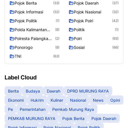
Raya
RAYA
Pojok Berita
Pojok Daerah
(33)
(37)
Pojok Informasi
Pojok Nasional
(32)
(32)
Pojok Politik
Pojok Polri
(1)
(42)
Polda Kalimantan
Politik
(8)
(1)
Tengah
Polresta Palangka
Polri
(2)
(93)
Raya
Ponorogo
Sosial
(8)
(66)
TNI
(63)
Label Cloud
Berita
Budaya
Daerah
DPRD MURUNG RAYA
Ekonomi
Hukrim
Kuliner
Nasional
News
Opini
Pe
Pemerintahan
Pemkab Murung Raya
PEMKAB MURUNG RAYA
Pojok Berita
Pojok Daerah
Pojok Informasi
Pojok Nasional
Pojok Politik