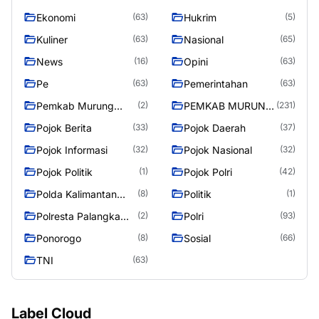
RAYA
Ekonomi
Hukrim
(63)
(5)
Kuliner
Nasional
(63)
(65)
News
Opini
(16)
(63)
Pe
Pemerintahan
(63)
(63)
Pemkab Murung
PEMKAB MURUNG
(2)
(231)
Raya
RAYA
Pojok Berita
Pojok Daerah
(33)
(37)
Pojok Informasi
Pojok Nasional
(32)
(32)
Pojok Politik
Pojok Polri
(1)
(42)
Polda Kalimantan
Politik
(8)
(1)
Tengah
Polresta Palangka
Polri
(2)
(93)
Raya
Ponorogo
Sosial
(8)
(66)
TNI
(63)
Label Cloud