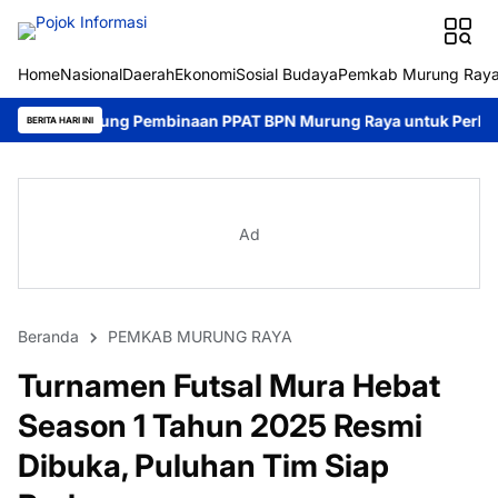
Home
Nasional
Daerah
Ekonomi
Sosial Budaya
Pemkab Murung Ray
embinaan PPAT BPN Murung Raya untuk Perkuat Tertib Administra
BERITA HARI INI
Ad
Beranda
PEMKAB MURUNG RAYA
Turnamen Futsal Mura Hebat
Season 1 Tahun 2025 Resmi
Dibuka, Puluhan Tim Siap