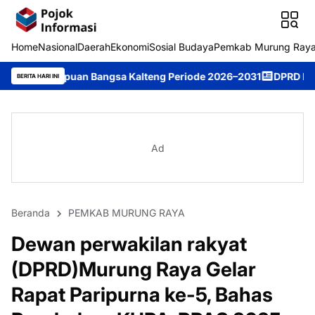
Home
Nasional
Daerah
Ekonomi
Sosial Budaya
Pemkab Murung Ray
n Bangsa Kalteng Periode 2026–2031
DPRD Murung Raya Studi K
BERITA HARI INI
Ad
Beranda
PEMKAB MURUNG RAYA
Dewan perwakilan rakyat
(DPRD)Murung Raya Gelar
Rapat Paripurna ke-5, Bahas