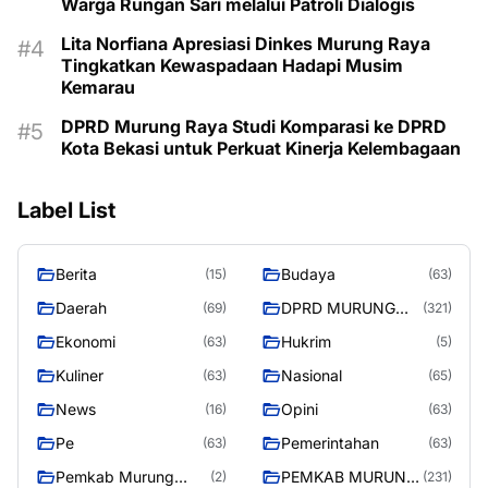
Warga Rungan Sari melalui Patroli Dialogis
Lita Norfiana Apresiasi Dinkes Murung Raya
Tingkatkan Kewaspadaan Hadapi Musim
Kemarau
DPRD Murung Raya Studi Komparasi ke DPRD
Kota Bekasi untuk Perkuat Kinerja Kelembagaan
Label List
Berita
Budaya
(15)
(63)
Daerah
DPRD MURUNG
(69)
(321)
RAYA
Ekonomi
Hukrim
(63)
(5)
Kuliner
Nasional
(63)
(65)
News
Opini
(16)
(63)
Pe
Pemerintahan
(63)
(63)
Pemkab Murung
PEMKAB MURUNG
(2)
(231)