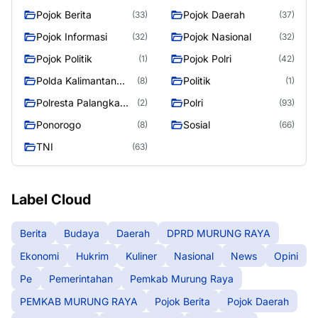
Raya
RAYA
Pojok Berita
Pojok Daerah
(33)
(37)
Pojok Informasi
Pojok Nasional
(32)
(32)
Pojok Politik
Pojok Polri
(1)
(42)
Polda Kalimantan
Politik
(8)
(1)
Tengah
Polresta Palangka
Polri
(2)
(93)
Raya
Ponorogo
Sosial
(8)
(66)
TNI
(63)
Label Cloud
Berita
Budaya
Daerah
DPRD MURUNG RAYA
Ekonomi
Hukrim
Kuliner
Nasional
News
Opini
Pe
Pemerintahan
Pemkab Murung Raya
PEMKAB MURUNG RAYA
Pojok Berita
Pojok Daerah