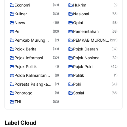
RAYA
Ekonomi
Hukrim
(63)
(5)
Kuliner
Nasional
(63)
(65)
News
Opini
(16)
(63)
Pe
Pemerintahan
(63)
(63)
Pemkab Murung
PEMKAB MURUNG
(2)
(231)
Raya
RAYA
Pojok Berita
Pojok Daerah
(33)
(37)
Pojok Informasi
Pojok Nasional
(32)
(32)
Pojok Politik
Pojok Polri
(1)
(42)
Polda Kalimantan
Politik
(8)
(1)
Tengah
Polresta Palangka
Polri
(2)
(93)
Raya
Ponorogo
Sosial
(8)
(66)
TNI
(63)
Label Cloud