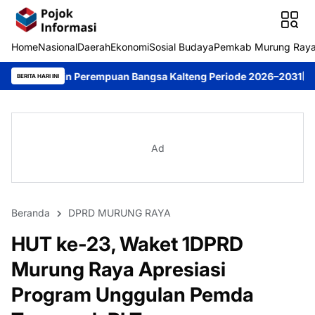
Home
Nasional
Daerah
Ekonomi
Sosial Budaya
Pemkab Murung Ray
Perempuan Bangsa Kalteng Periode 2026–2031
DPRD Murung Raya 
BERITA HARI INI
Ad
Beranda
DPRD MURUNG RAYA
HUT ke-23, Waket 1DPRD
Murung Raya Apresiasi
Program Unggulan Pemda