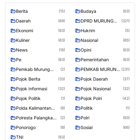
Berita
Budaya
(15)
(63)
Daerah
DPRD MURUNG
(69)
(321)
RAYA
Ekonomi
Hukrim
(63)
(5)
Kuliner
Nasional
(63)
(65)
News
Opini
(16)
(63)
Pe
Pemerintahan
(63)
(63)
Pemkab Murung
PEMKAB MURUNG
(2)
(231)
Raya
RAYA
Pojok Berita
Pojok Daerah
(33)
(37)
Pojok Informasi
Pojok Nasional
(32)
(32)
Pojok Politik
Pojok Polri
(1)
(42)
Polda Kalimantan
Politik
(8)
(1)
Tengah
Polresta Palangka
Polri
(2)
(93)
Raya
Ponorogo
Sosial
(8)
(66)
TNI
(63)