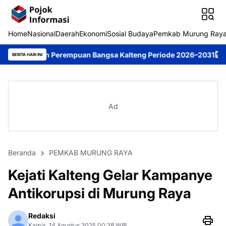
Home
Nasional
Daerah
Ekonomi
Sosial Budaya
Pemkab Murung Ray
Perempuan Bangsa Kalteng Periode 2026–2031
DPRD Murung Raya
BERITA HARI INI
Ad
Beranda
PEMKAB MURUNG RAYA
Kejati Kalteng Gelar Kampanye
Antikorupsi di Murung Raya
Redaksi
Kamis, 14 Agustus 2025 00:38 WIB