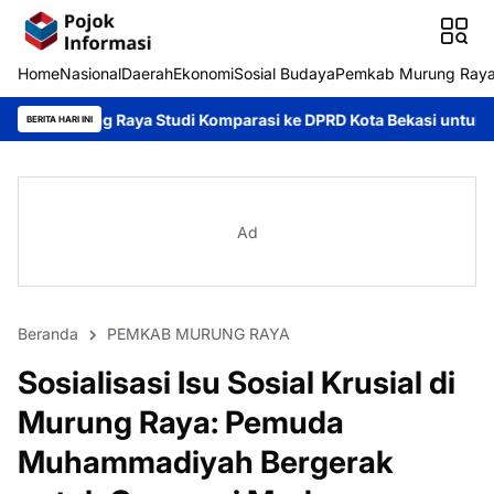
Home
Nasional
Daerah
Ekonomi
Sosial Budaya
Pemkab Murung Ray
 Studi Komparasi ke DPRD Kota Bekasi untuk Perkuat Kinerja K
BERITA HARI INI
Ad
Beranda
PEMKAB MURUNG RAYA
Sosialisasi Isu Sosial Krusial di
Murung Raya: Pemuda
Muhammadiyah Bergerak