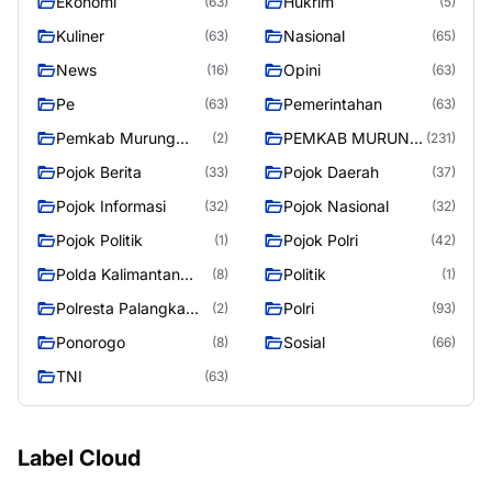
Ekonomi
Hukrim
(63)
(5)
Kuliner
Nasional
(63)
(65)
News
Opini
(16)
(63)
Pe
Pemerintahan
(63)
(63)
Pemkab Murung
PEMKAB MURUNG
(2)
(231)
Raya
RAYA
Pojok Berita
Pojok Daerah
(33)
(37)
Pojok Informasi
Pojok Nasional
(32)
(32)
Pojok Politik
Pojok Polri
(1)
(42)
Polda Kalimantan
Politik
(8)
(1)
Tengah
Polresta Palangka
Polri
(2)
(93)
Raya
Ponorogo
Sosial
(8)
(66)
TNI
(63)
Label Cloud