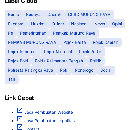
Label Cloud
Berita
Budaya
Daerah
DPRD MURUNG RAYA
Ekonomi
Hukrim
Kuliner
Nasional
News
Opini
Pe
Pemerintahan
Pemkab Murung Raya
PEMKAB MURUNG RAYA
Pojok Berita
Pojok Daerah
Pojok Informasi
Pojok Nasional
Pojok Politik
Pojok Polri
Polda Kalimantan Tengah
Politik
Polresta Palangka Raya
Polri
Ponorogo
Sosial
TNI
Link Cepat
Jasa Pembuatan Website
Jasa Pembuatan Legalitas
Contact