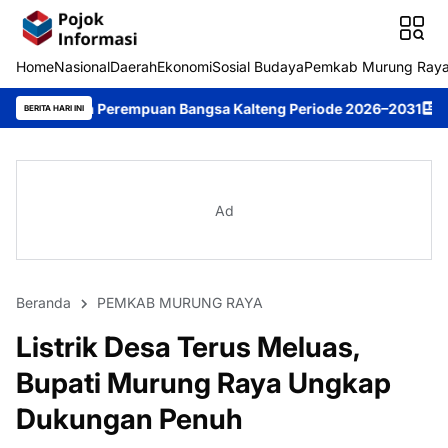
Home
Nasional
Daerah
Ekonomi
Sosial Budaya
Pemkab Murung Ray
 Perempuan Bangsa Kalteng Periode 2026–2031
DPRD Murung Ray
BERITA HARI INI
Ad
Beranda
PEMKAB MURUNG RAYA
Listrik Desa Terus Meluas,
Bupati Murung Raya Ungkap
Dukungan Penuh