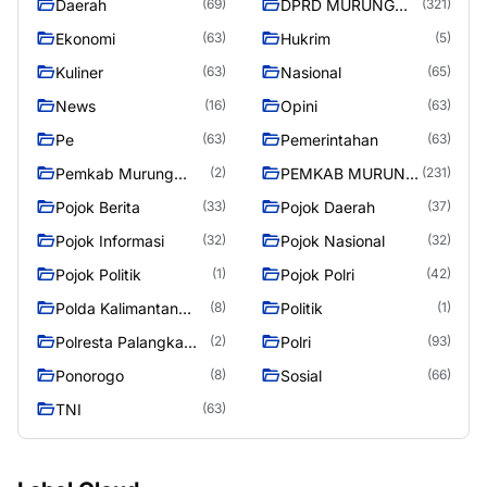
Daerah
DPRD MURUNG
(69)
(321)
RAYA
Ekonomi
Hukrim
(63)
(5)
Kuliner
Nasional
(63)
(65)
News
Opini
(16)
(63)
Pe
Pemerintahan
(63)
(63)
Pemkab Murung
PEMKAB MURUNG
(2)
(231)
Raya
RAYA
Pojok Berita
Pojok Daerah
(33)
(37)
Pojok Informasi
Pojok Nasional
(32)
(32)
Pojok Politik
Pojok Polri
(1)
(42)
Polda Kalimantan
Politik
(8)
(1)
Tengah
Polresta Palangka
Polri
(2)
(93)
Raya
Ponorogo
Sosial
(8)
(66)
TNI
(63)