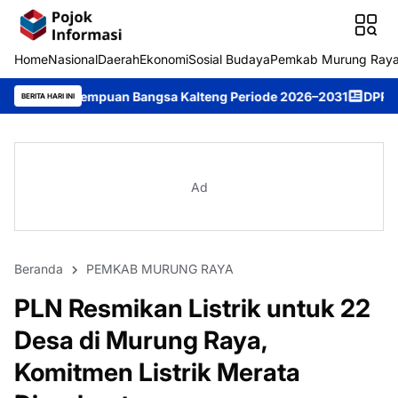
Home
Nasional
Daerah
Ekonomi
Sosial Budaya
Pemkab Murung Ray
uan Bangsa Kalteng Periode 2026–2031
DPRD Murung Raya Studi
BERITA HARI INI
Ad
Beranda
PEMKAB MURUNG RAYA
PLN Resmikan Listrik untuk 22
Desa di Murung Raya,
Komitmen Listrik Merata