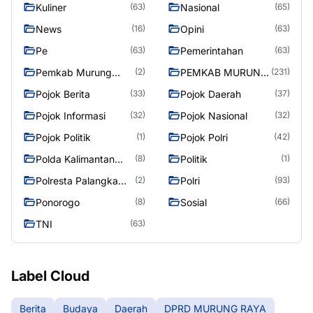
Kuliner
Nasional
(63)
(65)
News
Opini
(16)
(63)
Pe
Pemerintahan
(63)
(63)
Pemkab Murung
PEMKAB MURUNG
(2)
(231)
Raya
RAYA
Pojok Berita
Pojok Daerah
(33)
(37)
Pojok Informasi
Pojok Nasional
(32)
(32)
Pojok Politik
Pojok Polri
(1)
(42)
Polda Kalimantan
Politik
(8)
(1)
Tengah
Polresta Palangka
Polri
(2)
(93)
Raya
Ponorogo
Sosial
(8)
(66)
TNI
(63)
Label Cloud
Berita
Budaya
Daerah
DPRD MURUNG RAYA