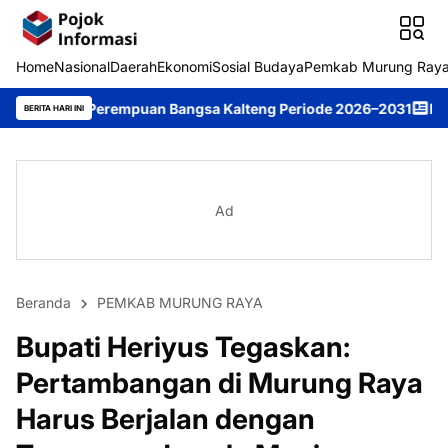
Home
Nasional
Daerah
Ekonomi
Sosial Budaya
Pemkab Murung Ray
empuan Bangsa Kalteng Periode 2026–2031
DPRD Murung Raya St
BERITA HARI INI
Ad
Beranda
PEMKAB MURUNG RAYA
Bupati Heriyus Tegaskan:
Pertambangan di Murung Raya
Harus Berjalan dengan