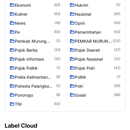
RAYA
Ekonomi
Hukrim
(63)
(5)
Kuliner
Nasional
(63)
(65)
News
Opini
(16)
(63)
Pe
Pemerintahan
(63)
(63)
Pemkab Murung
PEMKAB MURUNG
(2)
(231)
Raya
RAYA
Pojok Berita
Pojok Daerah
(33)
(37)
Pojok Informasi
Pojok Nasional
(32)
(32)
Pojok Politik
Pojok Polri
(1)
(42)
Polda Kalimantan
Politik
(8)
(1)
Tengah
Polresta Palangka
Polri
(2)
(93)
Raya
Ponorogo
Sosial
(8)
(66)
TNI
(63)
Label Cloud