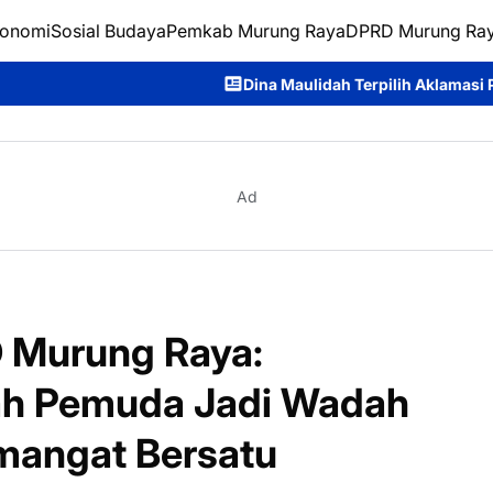
onomi
Sosial Budaya
Pemkab Murung Raya
DPRD Murung Ra
Dina Maulidah Terpilih Aklamasi Pimpin Perempuan Ban
Ad
D Murung Raya:
 Pemuda Jadi Wadah
emangat Bersatu