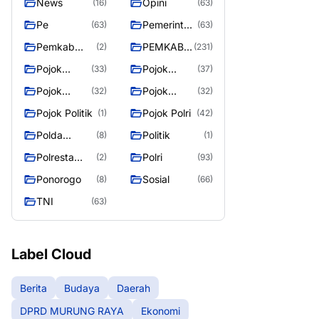
News
Opini
(16)
(63)
Pe
Pemerintah
(63)
(63)
an
Pemkab
PEMKAB
(2)
(231)
Murung
MURUNG
Pojok
Pojok
(33)
(37)
Raya
RAYA
Berita
Daerah
Pojok
Pojok
(32)
(32)
Informasi
Nasional
Pojok Politik
Pojok Polri
(1)
(42)
Polda
Politik
(8)
(1)
Kalimantan
Polresta
Polri
(2)
(93)
Tengah
Palangka
Ponorogo
Sosial
(8)
(66)
Raya
TNI
(63)
Label Cloud
Berita
Budaya
Daerah
DPRD MURUNG RAYA
Ekonomi