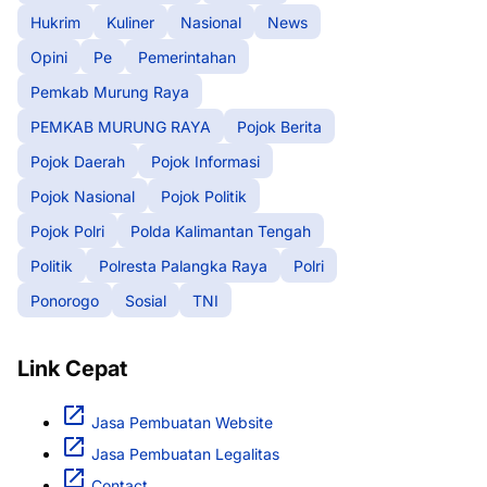
Hukrim
Kuliner
Nasional
News
Opini
Pe
Pemerintahan
Pemkab Murung Raya
PEMKAB MURUNG RAYA
Pojok Berita
Pojok Daerah
Pojok Informasi
Pojok Nasional
Pojok Politik
Pojok Polri
Polda Kalimantan Tengah
Politik
Polresta Palangka Raya
Polri
Ponorogo
Sosial
TNI
Link Cepat
Jasa Pembuatan Website
Jasa Pembuatan Legalitas
Contact