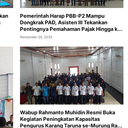
tkan
Pemerintah Harap PBB-P2 Mampu
n
Dongkrak PAD, Asisten III Tekankan
Pentingnya Pemahaman Pajak Hingga ke
Tingkat Desa
November 24, 2025
Wabup Rahmanto Muhidin Resmi Buka
Kegiatan Peningkatan Kapasitas
Pengurus Karang Taruna se-Murung Raya