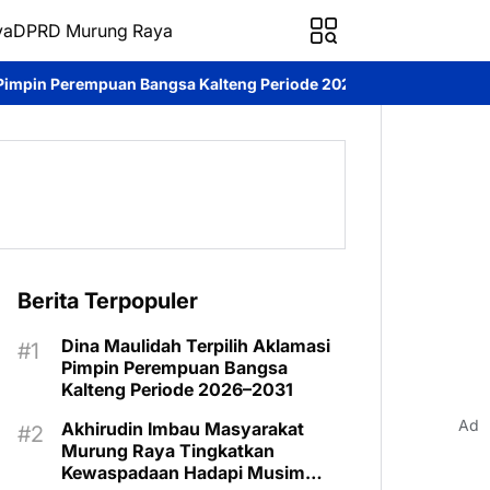
ya
DPRD Murung Raya
gsa Kalteng Periode 2026–2031
DPRD Murung Raya Studi Kompar
Berita Terpopuler
Dina Maulidah Terpilih Aklamasi
Pimpin Perempuan Bangsa
Kalteng Periode 2026–2031
Ad
Akhirudin Imbau Masyarakat
Murung Raya Tingkatkan
Kewaspadaan Hadapi Musim