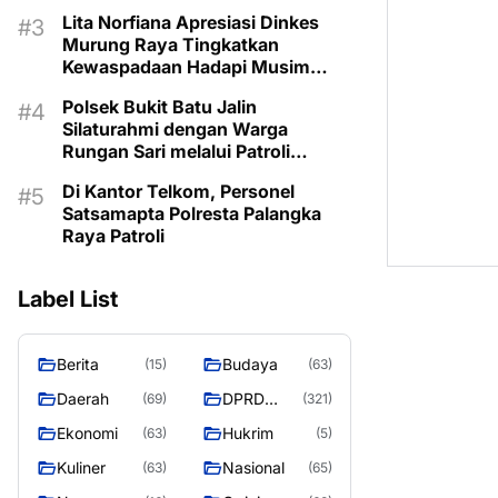
Kemarau
Lita Norfiana Apresiasi Dinkes
Murung Raya Tingkatkan
Kewaspadaan Hadapi Musim
Kemarau
Polsek Bukit Batu Jalin
Silaturahmi dengan Warga
Rungan Sari melalui Patroli
Dialogis
Di Kantor Telkom, Personel
Satsamapta Polresta Palangka
Raya Patroli
Label List
Berita
Budaya
(15)
(63)
Daerah
DPRD
(69)
(321)
MURUNG
Ekonomi
Hukrim
(63)
(5)
RAYA
Kuliner
Nasional
(63)
(65)