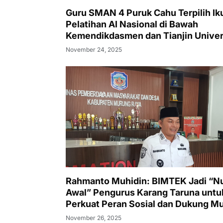
Guru SMAN 4 Puruk Cahu Terpilih Iku
Pelatihan AI Nasional di Bawah
Kemendikdasmen dan Tianjin Univer
November 24, 2025
Rahmanto Muhidin: BIMTEK Jadi “Nu
Awal” Pengurus Karang Taruna untu
Perkuat Peran Sosial dan Dukung M
Raya Emas 2030
November 26, 2025