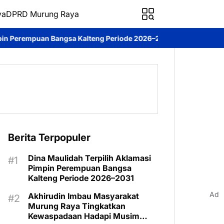
ya
DPRD Murung Raya
lteng Periode 2026–2031
DPRD Murung Raya Studi Komparasi ke
Berita Terpopuler
Dina Maulidah Terpilih Aklamasi
Pimpin Perempuan Bangsa
Kalteng Periode 2026–2031
Ad
Akhirudin Imbau Masyarakat
Murung Raya Tingkatkan
Kewaspadaan Hadapi Musim