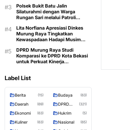
Kemarau
Polsek Bukit Batu Jalin
Silaturahmi dengan Warga
Rungan Sari melalui Patroli
Dialogis
Lita Norfiana Apresiasi Dinkes
Murung Raya Tingkatkan
Kewaspadaan Hadapi Musim
Kemarau
DPRD Murung Raya Studi
Komparasi ke DPRD Kota Bekasi
untuk Perkuat Kinerja
Kelembagaan
Label List
Berita
Budaya
(15)
(63)
Daerah
DPRD
(69)
(321)
MURUNG
Ekonomi
Hukrim
(63)
(5)
RAYA
Kuliner
Nasional
(63)
(65)