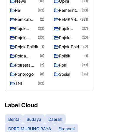
News
Opini
(16)
(63)
Pe
Pemerintah
(63)
(63)
an
Pemkab
PEMKAB
(2)
(231)
Murung
MURUNG
Pojok
Pojok
(33)
(37)
Raya
RAYA
Berita
Daerah
Pojok
Pojok
(32)
(32)
Informasi
Nasional
Pojok Politik
Pojok Polri
(1)
(42)
Polda
Politik
(8)
(1)
Kalimantan
Polresta
Polri
(2)
(93)
Tengah
Palangka
Ponorogo
Sosial
(8)
(66)
Raya
TNI
(63)
Label Cloud
Berita
Budaya
Daerah
DPRD MURUNG RAYA
Ekonomi