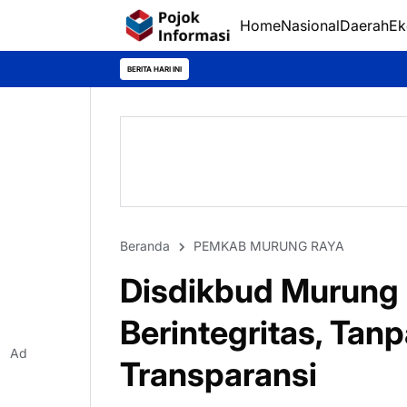
Home
Nasional
Daerah
Ek
BERITA HARI INI
Beranda
PEMKAB MURUNG RAYA
Disdikbud Murung 
Berintegritas, Tan
Ad
Transparansi