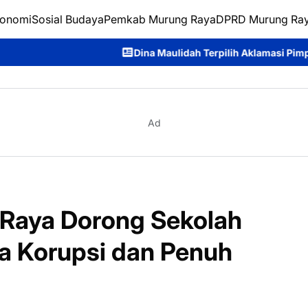
onomi
Sosial Budaya
Pemkab Murung Raya
DPRD Murung Ra
Dina Maulidah Terpilih Aklamasi Pimpin Perempuan Bangsa Ka
Ad
Raya Dorong Sekolah
pa Korupsi dan Penuh