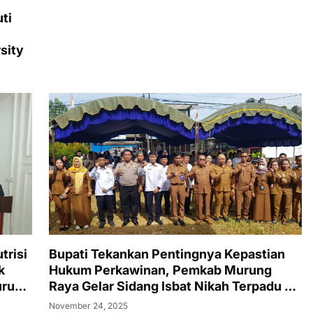
ti
sity
trisi
Bupati Tekankan Pentingnya Kepastian
k
Hukum Perkawinan, Pemkab Murung
urung
Raya Gelar Sidang Isbat Nikah Terpadu di
Tiga Kecamatan
November 24, 2025