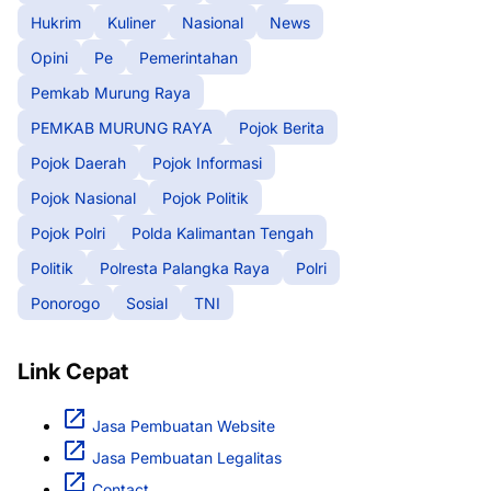
Hukrim
Kuliner
Nasional
News
Opini
Pe
Pemerintahan
Pemkab Murung Raya
PEMKAB MURUNG RAYA
Pojok Berita
Pojok Daerah
Pojok Informasi
Pojok Nasional
Pojok Politik
Pojok Polri
Polda Kalimantan Tengah
Politik
Polresta Palangka Raya
Polri
Ponorogo
Sosial
TNI
Link Cepat
Jasa Pembuatan Website
Jasa Pembuatan Legalitas
Contact