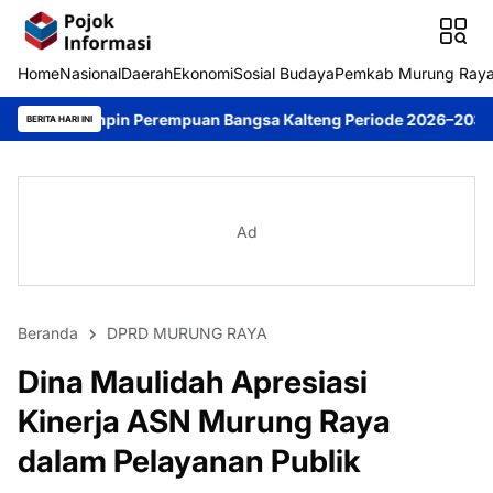
Home
Nasional
Daerah
Ekonomi
Sosial Budaya
Pemkab Murung Ray
n Perempuan Bangsa Kalteng Periode 2026–2031
DPRD Murung Ra
BERITA HARI INI
Ad
Beranda
DPRD MURUNG RAYA
Dina Maulidah Apresiasi
Kinerja ASN Murung Raya
dalam Pelayanan Publik