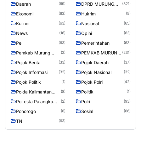
Daerah
DPRD MURUNG
(69)
(321)
RAYA
Ekonomi
Hukrim
(63)
(5)
Kuliner
Nasional
(63)
(65)
News
Opini
(16)
(63)
Pe
Pemerintahan
(63)
(63)
Pemkab Murung
PEMKAB MURUNG
(2)
(231)
Raya
RAYA
Pojok Berita
Pojok Daerah
(33)
(37)
Pojok Informasi
Pojok Nasional
(32)
(32)
Pojok Politik
Pojok Polri
(1)
(42)
Polda Kalimantan
Politik
(8)
(1)
Tengah
Polresta Palangka
Polri
(2)
(93)
Raya
Ponorogo
Sosial
(8)
(66)
TNI
(63)