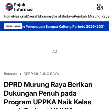
Home
Nasional
Daerah
Ekonomi
Sosial Budaya
Pemkab Murung Ray
n Perempuan Bangsa Kalteng Periode 2026–2031
DPRD Murung Ray
BERITA HARI INI
Ad
Beranda
DPRD MURUNG RAYA
DPRD Murung Raya Berikan
Dukungan Penuh pada
Program UPPKA Naik Kelas