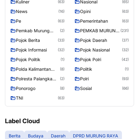
Kuliner
Nasional
(63)
(65)
News
Opini
(16)
(63)
Pe
Pemerintahan
(63)
(63)
Pemkab Murung
PEMKAB MURUNG
(2)
(231)
Raya
RAYA
Pojok Berita
Pojok Daerah
(33)
(37)
Pojok Informasi
Pojok Nasional
(32)
(32)
Pojok Politik
Pojok Polri
(1)
(42)
Polda Kalimantan
Politik
(8)
(1)
Tengah
Polresta Palangka
Polri
(2)
(93)
Raya
Ponorogo
Sosial
(8)
(66)
TNI
(63)
Label Cloud
Berita
Budaya
Daerah
DPRD MURUNG RAYA