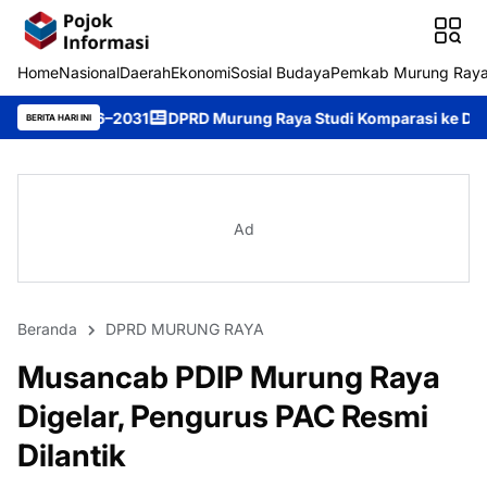
Home
Nasional
Daerah
Ekonomi
Sosial Budaya
Pemkab Murung Ray
2031
DPRD Murung Raya Studi Komparasi ke DPRD Kota Bekasi u
BERITA HARI INI
Ad
Beranda
DPRD MURUNG RAYA
Musancab PDIP Murung Raya
Digelar, Pengurus PAC Resmi
Dilantik