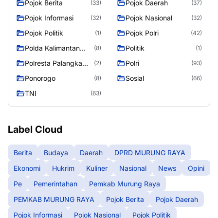
Pojok Berita
Pojok Daerah
(33)
(37)
Pojok Informasi
Pojok Nasional
(32)
(32)
Pojok Politik
Pojok Polri
(1)
(42)
Polda Kalimantan
Politik
(8)
(1)
Tengah
Polresta Palangka
Polri
(2)
(93)
Raya
Ponorogo
Sosial
(8)
(66)
TNI
(63)
Label Cloud
Berita
Budaya
Daerah
DPRD MURUNG RAYA
Ekonomi
Hukrim
Kuliner
Nasional
News
Opini
Pe
Pemerintahan
Pemkab Murung Raya
PEMKAB MURUNG RAYA
Pojok Berita
Pojok Daerah
Pojok Informasi
Pojok Nasional
Pojok Politik