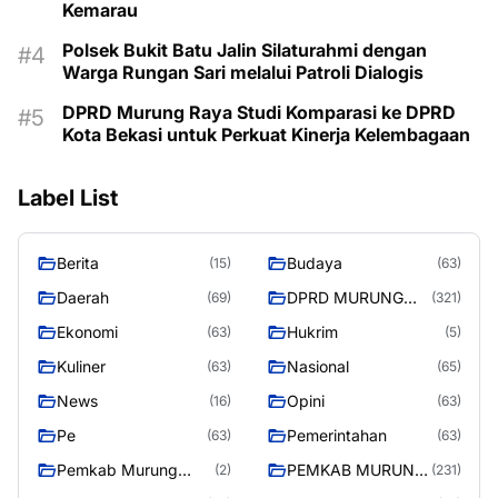
Kemarau
Polsek Bukit Batu Jalin Silaturahmi dengan
Warga Rungan Sari melalui Patroli Dialogis
DPRD Murung Raya Studi Komparasi ke DPRD
Kota Bekasi untuk Perkuat Kinerja Kelembagaan
Label List
Berita
Budaya
(15)
(63)
Daerah
DPRD MURUNG
(69)
(321)
RAYA
Ekonomi
Hukrim
(63)
(5)
Kuliner
Nasional
(63)
(65)
News
Opini
(16)
(63)
Pe
Pemerintahan
(63)
(63)
Pemkab Murung
PEMKAB MURUNG
(2)
(231)
Raya
RAYA