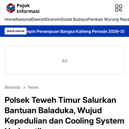
Home
Nasional
Daerah
Ekonomi
Sosial Budaya
Pemkab Murung Ray
n Perempuan Bangsa Kalteng Periode 2026–2031
DPRD Murung Ray
BERITA HARI INI
Ad
Beranda
News
Polsek Teweh Timur Salurkan
Bantuan Baladuka, Wujud
Kepedulian dan Cooling System