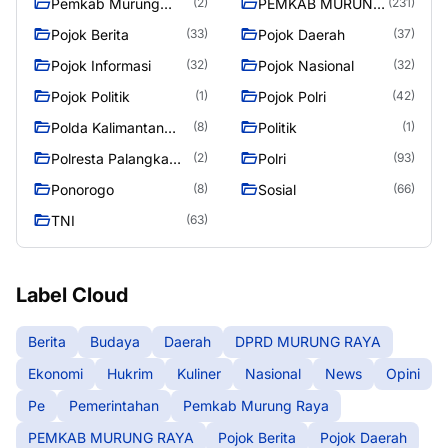
Pemkab Murung
PEMKAB MURUNG
(2)
(231)
Raya
RAYA
Pojok Berita
Pojok Daerah
(33)
(37)
Pojok Informasi
Pojok Nasional
(32)
(32)
Pojok Politik
Pojok Polri
(1)
(42)
Polda Kalimantan
Politik
(8)
(1)
Tengah
Polresta Palangka
Polri
(2)
(93)
Raya
Ponorogo
Sosial
(8)
(66)
TNI
(63)
Label Cloud
Berita
Budaya
Daerah
DPRD MURUNG RAYA
Ekonomi
Hukrim
Kuliner
Nasional
News
Opini
Pe
Pemerintahan
Pemkab Murung Raya
PEMKAB MURUNG RAYA
Pojok Berita
Pojok Daerah