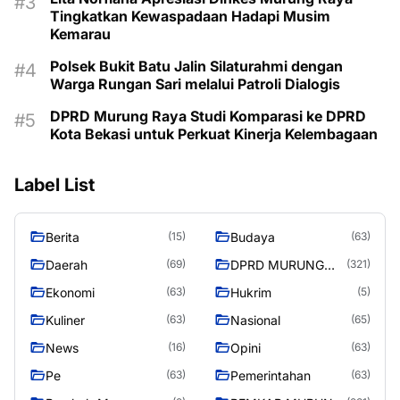
Tingkatkan Kewaspadaan Hadapi Musim
Kemarau
Polsek Bukit Batu Jalin Silaturahmi dengan
Warga Rungan Sari melalui Patroli Dialogis
DPRD Murung Raya Studi Komparasi ke DPRD
Kota Bekasi untuk Perkuat Kinerja Kelembagaan
Label List
Berita
Budaya
(15)
(63)
Daerah
DPRD MURUNG
(69)
(321)
RAYA
Ekonomi
Hukrim
(63)
(5)
Kuliner
Nasional
(63)
(65)
News
Opini
(16)
(63)
Pe
Pemerintahan
(63)
(63)