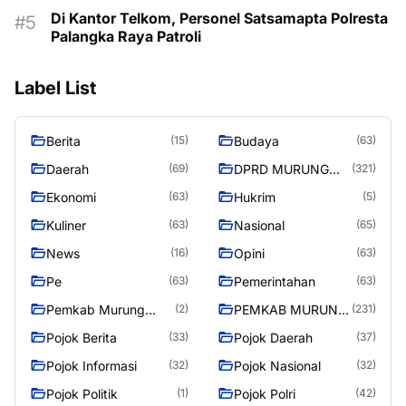
Di Kantor Telkom, Personel Satsamapta Polresta
Palangka Raya Patroli
Label List
Berita
Budaya
(15)
(63)
Daerah
DPRD MURUNG
(69)
(321)
RAYA
Ekonomi
Hukrim
(63)
(5)
Kuliner
Nasional
(63)
(65)
News
Opini
(16)
(63)
Pe
Pemerintahan
(63)
(63)
Pemkab Murung
PEMKAB MURUNG
(2)
(231)
Raya
RAYA
Pojok Berita
Pojok Daerah
(33)
(37)
Pojok Informasi
Pojok Nasional
(32)
(32)
Pojok Politik
Pojok Polri
(1)
(42)