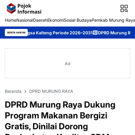
Home
Nasional
Daerah
Ekonomi
Sosial Budaya
Pemkab Murung Ray
 Kalteng Periode 2026–2031
DPRD Murung Raya Studi Komparasi
BERITA HARI INI
Ad
Beranda
DPRD MURUNG RAYA
DPRD Murung Raya Dukung
Program Makanan Bergizi
Gratis, Dinilai Dorong