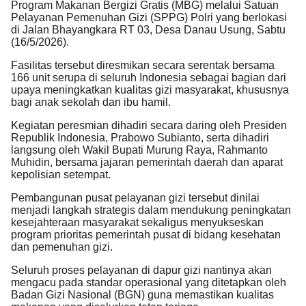
Program Makanan Bergizi Gratis (MBG) melalui Satuan
Pelayanan Pemenuhan Gizi (SPPG) Polri yang berlokasi
di Jalan Bhayangkara RT 03, Desa Danau Usung, Sabtu
(16/5/2026).
Fasilitas tersebut diresmikan secara serentak bersama
166 unit serupa di seluruh Indonesia sebagai bagian dari
upaya meningkatkan kualitas gizi masyarakat, khususnya
bagi anak sekolah dan ibu hamil.
Kegiatan peresmian dihadiri secara daring oleh Presiden
Republik Indonesia, Prabowo Subianto, serta dihadiri
langsung oleh Wakil Bupati Murung Raya, Rahmanto
Muhidin, bersama jajaran pemerintah daerah dan aparat
kepolisian setempat.
Pembangunan pusat pelayanan gizi tersebut dinilai
menjadi langkah strategis dalam mendukung peningkatan
kesejahteraan masyarakat sekaligus menyukseskan
program prioritas pemerintah pusat di bidang kesehatan
dan pemenuhan gizi.
Seluruh proses pelayanan di dapur gizi nantinya akan
mengacu pada standar operasional yang ditetapkan oleh
Badan Gizi Nasional (BGN) guna memastikan kualitas