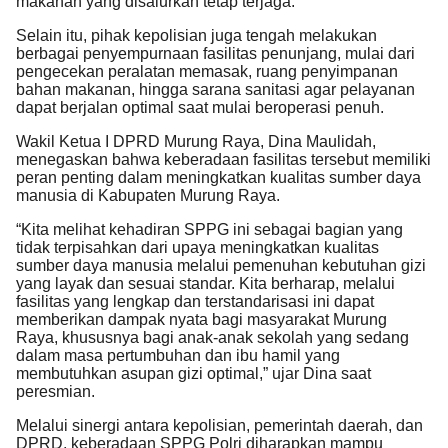
makanan yang disalurkan tetap terjaga.
Selain itu, pihak kepolisian juga tengah melakukan
berbagai penyempurnaan fasilitas penunjang, mulai dari
pengecekan peralatan memasak, ruang penyimpanan
bahan makanan, hingga sarana sanitasi agar pelayanan
dapat berjalan optimal saat mulai beroperasi penuh.
Wakil Ketua I DPRD Murung Raya, Dina Maulidah,
menegaskan bahwa keberadaan fasilitas tersebut memiliki
peran penting dalam meningkatkan kualitas sumber daya
manusia di Kabupaten Murung Raya.
“Kita melihat kehadiran SPPG ini sebagai bagian yang
tidak terpisahkan dari upaya meningkatkan kualitas
sumber daya manusia melalui pemenuhan kebutuhan gizi
yang layak dan sesuai standar. Kita berharap, melalui
fasilitas yang lengkap dan terstandarisasi ini dapat
memberikan dampak nyata bagi masyarakat Murung
Raya, khususnya bagi anak-anak sekolah yang sedang
dalam masa pertumbuhan dan ibu hamil yang
membutuhkan asupan gizi optimal,” ujar Dina saat
peresmian.
Melalui sinergi antara kepolisian, pemerintah daerah, dan
DPRD, keberadaan SPPG Polri diharapkan mampu