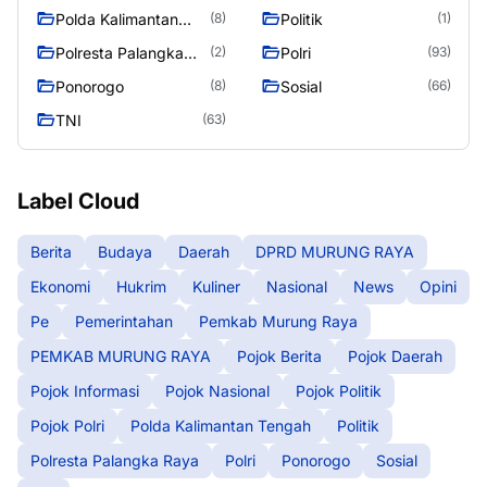
Polda Kalimantan
Politik
(8)
(1)
Tengah
Polresta Palangka
Polri
(2)
(93)
Raya
Ponorogo
Sosial
(8)
(66)
TNI
(63)
Label Cloud
Berita
Budaya
Daerah
DPRD MURUNG RAYA
Ekonomi
Hukrim
Kuliner
Nasional
News
Opini
Pe
Pemerintahan
Pemkab Murung Raya
PEMKAB MURUNG RAYA
Pojok Berita
Pojok Daerah
Pojok Informasi
Pojok Nasional
Pojok Politik
Pojok Polri
Polda Kalimantan Tengah
Politik
Polresta Palangka Raya
Polri
Ponorogo
Sosial