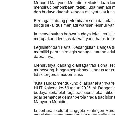
Menurut Mahyono Muhidin, keikutsertaan k
mengikuti perlombaan, tetapi juga menjad
dan budaya daerah kepada masyarakat luas
Berbagai cabang perlombaan seni dan olahrag
tinggi sekaligus menjadi warisan leluhur yang
Ia menyebutkan bahwa budaya lokal, mulai da
merupakan identitas daerah yang harus ter
Legislator dari Partai Kebangkitan Bangsa (
memiliki peran strategis sebagai sarana ed
daerahnya.
Menurutnya, cabang olahraga tradisional se
maneweng, hingga sepak sawut harus terus d
tidak tergerus modernisasi.
“Kita sangat mendukung dilaksanakannya fe
HUT Kalteng ke-69 tahun 2026 ini. Dengan d
budaya serta olahraga tradisional akan dik
agar semangat gemar berolahraga tradisional
Mahyono Muhidin.
Ia berharap seluruh anggota kontingen Mur