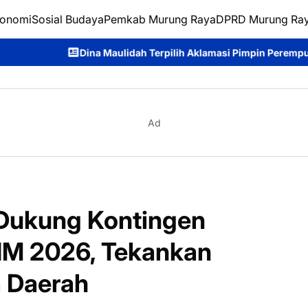
onomi
Sosial Budaya
Pemkab Murung Raya
DPRD Murung Ra
ulidah Terpilih Aklamasi Pimpin Perempuan Bangsa Kalteng Peri
Ad
Dukung Kontingen
IM 2026, Tekankan
a Daerah