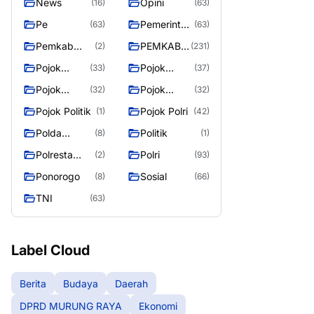
News
Opini
(16)
(63)
Pe
Pemerintah
(63)
(63)
an
Pemkab
PEMKAB
(2)
(231)
Murung
MURUNG
Pojok
Pojok
(33)
(37)
Raya
RAYA
Berita
Daerah
Pojok
Pojok
(32)
(32)
Informasi
Nasional
Pojok Politik
Pojok Polri
(1)
(42)
Polda
Politik
(8)
(1)
Kalimantan
Polresta
Polri
(2)
(93)
Tengah
Palangka
Ponorogo
Sosial
(8)
(66)
Raya
TNI
(63)
Label Cloud
Berita
Budaya
Daerah
DPRD MURUNG RAYA
Ekonomi