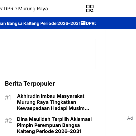
ya
DPRD Murung Raya
ode 2026–2031
DPRD Murung Raya Studi Komparasi ke DPRD Kota
Berita Terpopuler
Akhirudin Imbau Masyarakat
Murung Raya Tingkatkan
Kewaspadaan Hadapi Musim
Kemarau
Ad
Dina Maulidah Terpilih Aklamasi
Pimpin Perempuan Bangsa
Kalteng Periode 2026–2031