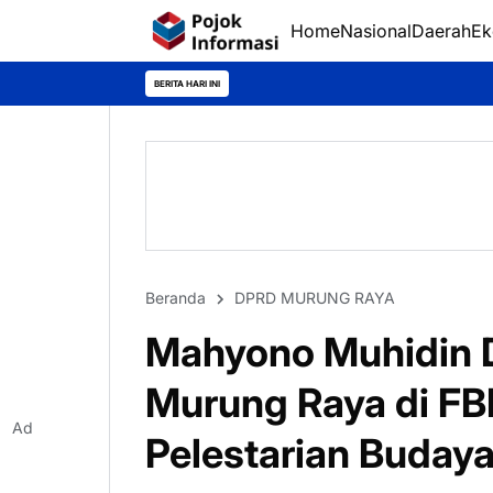
Home
Nasional
Daerah
Ek
Dina Ma
BERITA HARI INI
Beranda
DPRD MURUNG RAYA
Mahyono Muhidin 
Murung Raya di FB
Ad
Pelestarian Buday