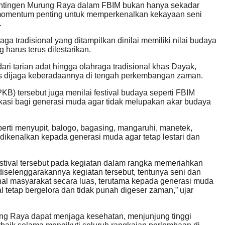
ontingen Murung Raya dalam FBIM bukan hanya sekadar
i momentum penting untuk memperkenalkan kekayaan seni
.
a tradisional yang ditampilkan dinilai memiliki nilai budaya
 harus terus dilestarikan.
ri tarian adat hingga olahraga tradisional khas Dayak,
us dijaga keberadaannya di tengah perkembangan zaman.
PKB) tersebut juga menilai festival budaya seperti FBIM
ukasi bagi generasi muda agar tidak melupakan akar budaya
perti menyupit, balogo, bagasing, mangaruhi, manetek,
ikenalkan kepada generasi muda agar tetap lestari dan
stival tersebut pada kegiatan dalam rangka memeriahkan
iselenggarakannya kegiatan tersebut, tentunya seni dan
enal masyarakat secara luas, terutama kepada generasi muda
 tetap bergelora dan tidak punah digeser zaman,” ujar
ung Raya dapat menjaga kesehatan, menjunjung tinggi