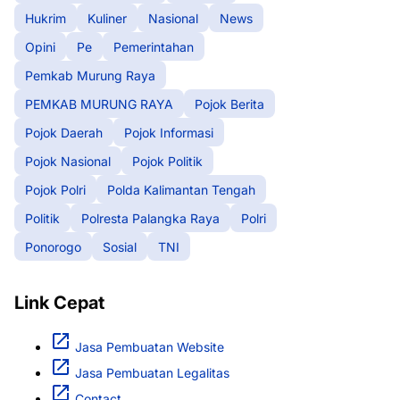
Hukrim
Kuliner
Nasional
News
Opini
Pe
Pemerintahan
Pemkab Murung Raya
PEMKAB MURUNG RAYA
Pojok Berita
Pojok Daerah
Pojok Informasi
Pojok Nasional
Pojok Politik
Pojok Polri
Polda Kalimantan Tengah
Politik
Polresta Palangka Raya
Polri
Ponorogo
Sosial
TNI
Link Cepat
Jasa Pembuatan Website
Jasa Pembuatan Legalitas
Contact