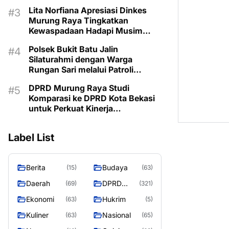
Lita Norfiana Apresiasi Dinkes
Murung Raya Tingkatkan
Kewaspadaan Hadapi Musim
Kemarau
Polsek Bukit Batu Jalin
Silaturahmi dengan Warga
Rungan Sari melalui Patroli
Dialogis
DPRD Murung Raya Studi
Komparasi ke DPRD Kota Bekasi
untuk Perkuat Kinerja
Kelembagaan
Label List
Berita
Budaya
(15)
(63)
Daerah
DPRD
(69)
(321)
MURUNG
Ekonomi
Hukrim
(63)
(5)
RAYA
Kuliner
Nasional
(63)
(65)