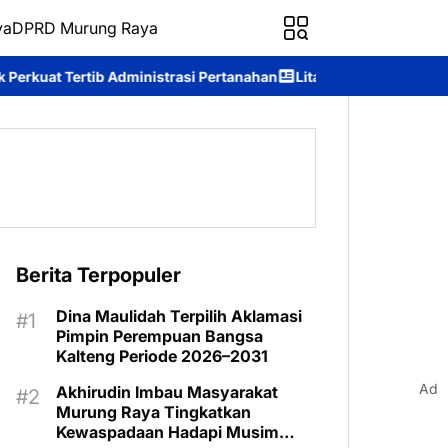
ya
DPRD Murung Raya
i Pertanahan
Lita Norfiana Apresiasi Dinkes Murung Raya Tin
Berita Terpopuler
Dina Maulidah Terpilih Aklamasi
Pimpin Perempuan Bangsa
Kalteng Periode 2026–2031
Ad
Akhirudin Imbau Masyarakat
Murung Raya Tingkatkan
Kewaspadaan Hadapi Musim