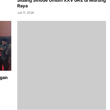
Sidang Sinode Umum XXV GKE di Murung
Raya
Juli 11, 2026
ngan