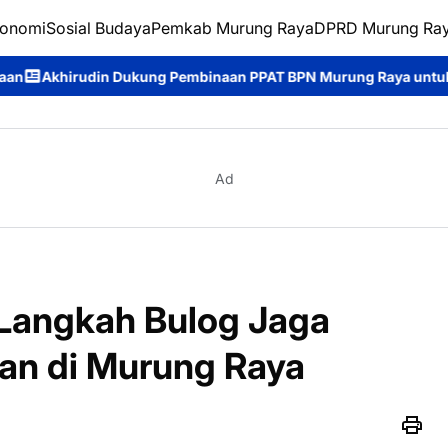
onomi
Sosial Budaya
Pemkab Murung Raya
DPRD Murung Ra
binaan PPAT BPN Murung Raya untuk Perkuat Tertib Administras
Ad
Langkah Bulog Jaga
an di Murung Raya