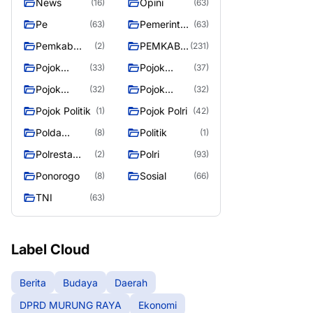
News
Opini
(16)
(63)
Pe
Pemerintah
(63)
(63)
an
Pemkab
PEMKAB
(2)
(231)
Murung
MURUNG
Pojok
Pojok
(33)
(37)
Raya
RAYA
Berita
Daerah
Pojok
Pojok
(32)
(32)
Informasi
Nasional
Pojok Politik
Pojok Polri
(1)
(42)
Polda
Politik
(8)
(1)
Kalimantan
Polresta
Polri
(2)
(93)
Tengah
Palangka
Ponorogo
Sosial
(8)
(66)
Raya
TNI
(63)
Label Cloud
Berita
Budaya
Daerah
DPRD MURUNG RAYA
Ekonomi