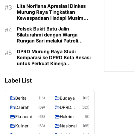
Kemarau
Lita Norfiana Apresiasi Dinkes
Murung Raya Tingkatkan
Kewaspadaan Hadapi Musim
Kemarau
Polsek Bukit Batu Jalin
Silaturahmi dengan Warga
Rungan Sari melalui Patroli
Dialogis
DPRD Murung Raya Studi
Komparasi ke DPRD Kota Bekasi
untuk Perkuat Kinerja
Kelembagaan
Label List
Berita
Budaya
(15)
(63)
Daerah
DPRD
(69)
(321)
MURUNG
Ekonomi
Hukrim
(63)
(5)
RAYA
Kuliner
Nasional
(63)
(65)