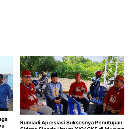
aga
Rumiadi Apresiasi Suksesnya Penutupan
ya