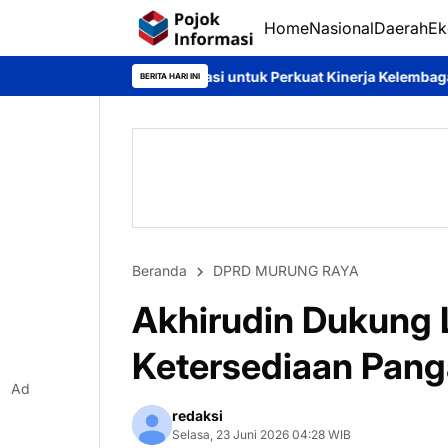
Home
Nasional
Daerah
Ek
kasi untuk Perkuat Kinerja Kelembagaan
Akhirudin Dukung Pem
BERITA HARI INI
Beranda
DPRD MURUNG RAYA
Akhirudin Dukung 
Ketersediaan Pang
Ad
redaksi
Selasa, 23 Juni 2026 04:28 WIB