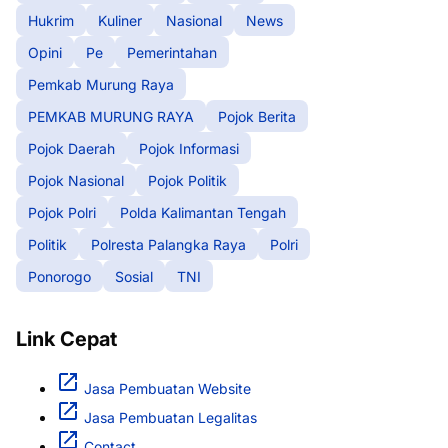
Hukrim
Kuliner
Nasional
News
Opini
Pe
Pemerintahan
Pemkab Murung Raya
PEMKAB MURUNG RAYA
Pojok Berita
Pojok Daerah
Pojok Informasi
Pojok Nasional
Pojok Politik
Pojok Polri
Polda Kalimantan Tengah
Politik
Polresta Palangka Raya
Polri
Ponorogo
Sosial
TNI
Link Cepat
Jasa Pembuatan Website
Jasa Pembuatan Legalitas
Contact