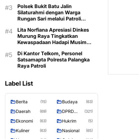
Kemarau
Polsek Bukit Batu Jalin
Silaturahmi dengan Warga
Rungan Sari melalui Patroli
Dialogis
Lita Norfiana Apresiasi Dinkes
Murung Raya Tingkatkan
Kewaspadaan Hadapi Musim
Kemarau
Di Kantor Telkom, Personel
Satsamapta Polresta Palangka
Raya Patroli
Label List
Berita
Budaya
(15)
(63)
Daerah
DPRD
(69)
(321)
MURUNG
Ekonomi
Hukrim
(63)
(5)
RAYA
Kuliner
Nasional
(63)
(65)