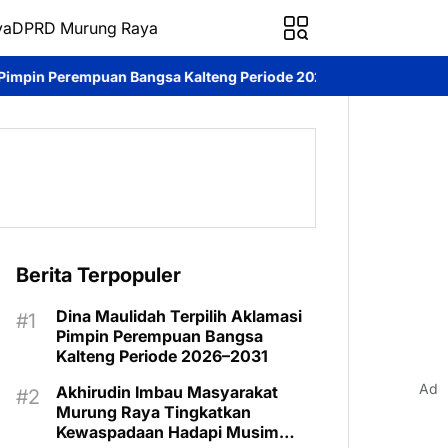
ya
DPRD Murung Raya
sa Kalteng Periode 2026–2031
DPRD Murung Raya Studi Kompara
Berita Terpopuler
Dina Maulidah Terpilih Aklamasi
Pimpin Perempuan Bangsa
Kalteng Periode 2026–2031
Ad
Akhirudin Imbau Masyarakat
Murung Raya Tingkatkan
Kewaspadaan Hadapi Musim