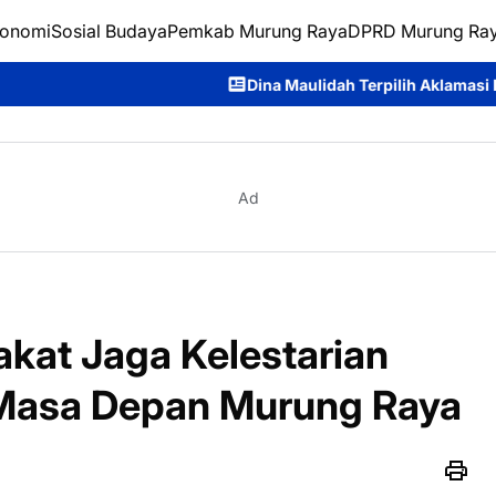
onomi
Sosial Budaya
Pemkab Murung Raya
DPRD Murung Ra
Dina Maulidah Terpilih Aklamasi Pimpin Perempuan Bang
Ad
kat Jaga Kelestarian
Masa Depan Murung Raya