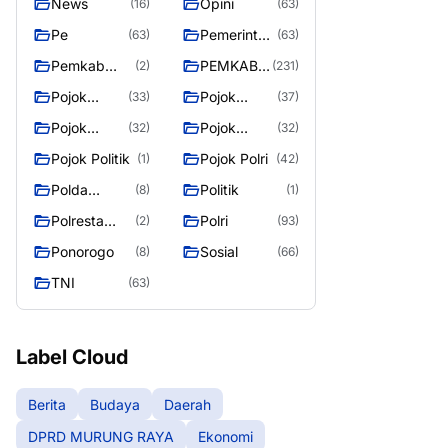
News
Opini
(16)
(63)
Pe
Pemerintah
(63)
(63)
an
Pemkab
PEMKAB
(2)
(231)
Murung
MURUNG
Pojok
Pojok
(33)
(37)
Raya
RAYA
Berita
Daerah
Pojok
Pojok
(32)
(32)
Informasi
Nasional
Pojok Politik
Pojok Polri
(1)
(42)
Polda
Politik
(8)
(1)
Kalimantan
Polresta
Polri
(2)
(93)
Tengah
Palangka
Ponorogo
Sosial
(8)
(66)
Raya
TNI
(63)
Label Cloud
Berita
Budaya
Daerah
DPRD MURUNG RAYA
Ekonomi