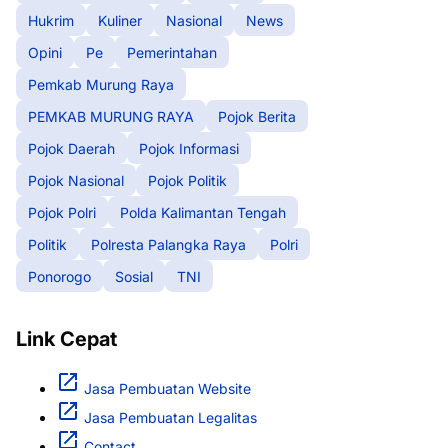
Hukrim
Kuliner
Nasional
News
Opini
Pe
Pemerintahan
Pemkab Murung Raya
PEMKAB MURUNG RAYA
Pojok Berita
Pojok Daerah
Pojok Informasi
Pojok Nasional
Pojok Politik
Pojok Polri
Polda Kalimantan Tengah
Politik
Polresta Palangka Raya
Polri
Ponorogo
Sosial
TNI
Link Cepat
Jasa Pembuatan Website
Jasa Pembuatan Legalitas
Contact