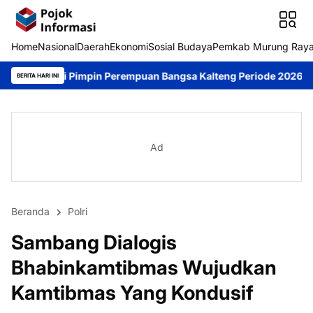
Home
Nasional
Daerah
Ekonomi
Sosial Budaya
Pemkab Murung Ray
Pimpin Perempuan Bangsa Kalteng Periode 2026–2031
DPRD Muru
BERITA HARI INI
Ad
Beranda
Polri
Sambang Dialogis
Bhabinkamtibmas Wujudkan
Kamtibmas Yang Kondusif