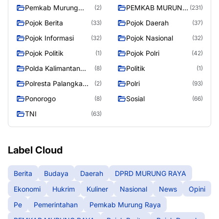
Pemkab Murung
PEMKAB MURUNG
(2)
(231)
Raya
RAYA
Pojok Berita
Pojok Daerah
(33)
(37)
Pojok Informasi
Pojok Nasional
(32)
(32)
Pojok Politik
Pojok Polri
(1)
(42)
Polda Kalimantan
Politik
(8)
(1)
Tengah
Polresta Palangka
Polri
(2)
(93)
Raya
Ponorogo
Sosial
(8)
(66)
TNI
(63)
Label Cloud
Berita
Budaya
Daerah
DPRD MURUNG RAYA
Ekonomi
Hukrim
Kuliner
Nasional
News
Opini
Pe
Pemerintahan
Pemkab Murung Raya