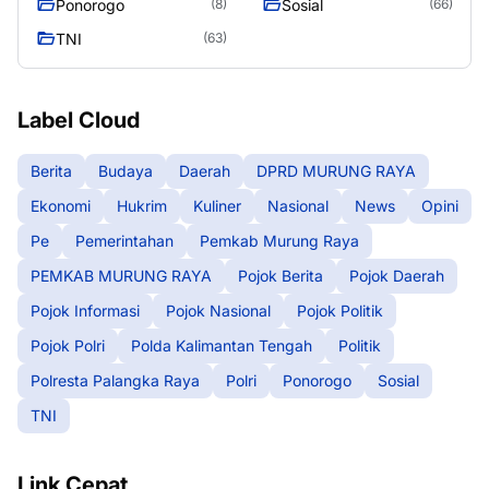
Ponorogo
Sosial
(8)
(66)
TNI
(63)
Label Cloud
Berita
Budaya
Daerah
DPRD MURUNG RAYA
Ekonomi
Hukrim
Kuliner
Nasional
News
Opini
Pe
Pemerintahan
Pemkab Murung Raya
PEMKAB MURUNG RAYA
Pojok Berita
Pojok Daerah
Pojok Informasi
Pojok Nasional
Pojok Politik
Pojok Polri
Polda Kalimantan Tengah
Politik
Polresta Palangka Raya
Polri
Ponorogo
Sosial
TNI
Link Cepat