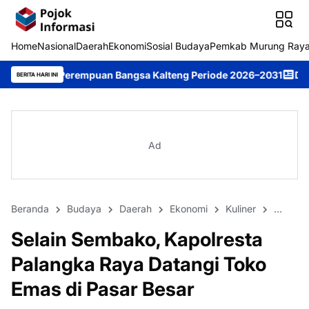
Home
Nasional
Daerah
Ekonomi
Sosial Budaya
Pemkab Murung Ray
erempuan Bangsa Kalteng Periode 2026–2031
DPRD Murung Raya 
BERITA HARI INI
Ad
Beranda
Budaya
Daerah
Ekonomi
Kuliner
Nasiona
Selain Sembako, Kapolresta
Palangka Raya Datangi Toko
Emas di Pasar Besar