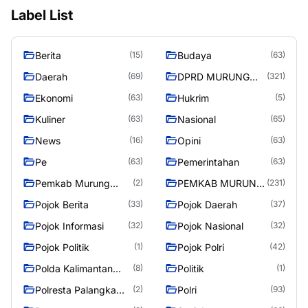
Label List
Berita
Budaya
(15)
(63)
Daerah
DPRD MURUNG
(69)
(321)
RAYA
Ekonomi
Hukrim
(63)
(5)
Kuliner
Nasional
(63)
(65)
News
Opini
(16)
(63)
Pe
Pemerintahan
(63)
(63)
Pemkab Murung
PEMKAB MURUNG
(2)
(231)
Raya
RAYA
Pojok Berita
Pojok Daerah
(33)
(37)
Pojok Informasi
Pojok Nasional
(32)
(32)
Pojok Politik
Pojok Polri
(1)
(42)
Polda Kalimantan
Politik
(8)
(1)
Tengah
Polresta Palangka
Polri
(2)
(93)
Raya