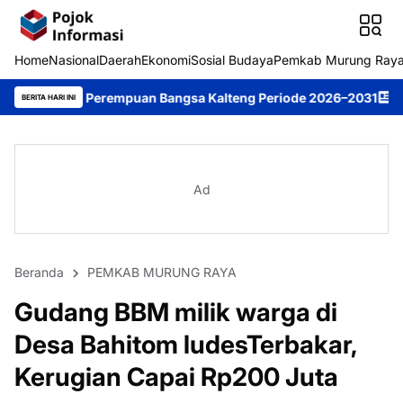
Home
Nasional
Daerah
Ekonomi
Sosial Budaya
Pemkab Murung Ray
uan Bangsa Kalteng Periode 2026–2031
DPRD Murung Raya Studi
BERITA HARI INI
Ad
Beranda
PEMKAB MURUNG RAYA
Gudang BBM milik warga di
Desa Bahitom ludesTerbakar,
Kerugian Capai Rp200 Juta