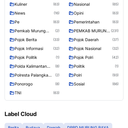
Kuliner
Nasional
(63)
(65)
News
Opini
(16)
(63)
Pe
Pemerintahan
(63)
(63)
Pemkab Murung
PEMKAB MURUNG
(2)
(231)
Raya
RAYA
Pojok Berita
Pojok Daerah
(33)
(37)
Pojok Informasi
Pojok Nasional
(32)
(32)
Pojok Politik
Pojok Polri
(1)
(42)
Polda Kalimantan
Politik
(8)
(1)
Tengah
Polresta Palangka
Polri
(2)
(93)
Raya
Ponorogo
Sosial
(8)
(66)
TNI
(63)
Label Cloud
Berita
Budaya
Daerah
DPRD MURUNG RAYA