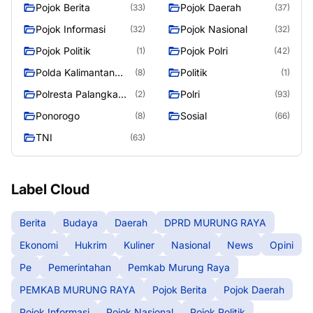
Raya
RAYA
Pojok Berita
Pojok Daerah
(33)
(37)
Pojok Informasi
Pojok Nasional
(32)
(32)
Pojok Politik
Pojok Polri
(1)
(42)
Polda Kalimantan
Politik
(8)
(1)
Tengah
Polresta Palangka
Polri
(2)
(93)
Raya
Ponorogo
Sosial
(8)
(66)
TNI
(63)
Label Cloud
Berita
Budaya
Daerah
DPRD MURUNG RAYA
Ekonomi
Hukrim
Kuliner
Nasional
News
Opini
Pe
Pemerintahan
Pemkab Murung Raya
PEMKAB MURUNG RAYA
Pojok Berita
Pojok Daerah
Pojok Informasi
Pojok Nasional
Pojok Politik