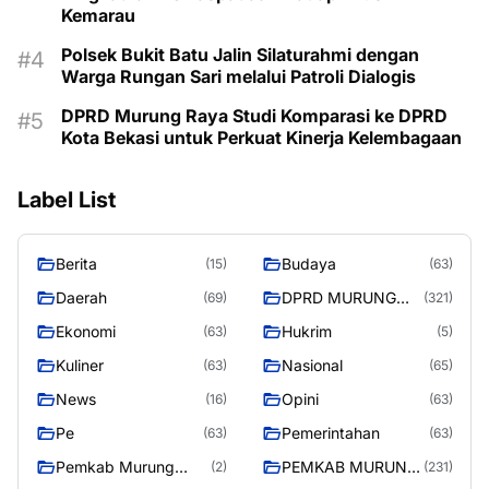
Kemarau
Polsek Bukit Batu Jalin Silaturahmi dengan
Warga Rungan Sari melalui Patroli Dialogis
DPRD Murung Raya Studi Komparasi ke DPRD
Kota Bekasi untuk Perkuat Kinerja Kelembagaan
Label List
Berita
Budaya
(15)
(63)
Daerah
DPRD MURUNG
(69)
(321)
RAYA
Ekonomi
Hukrim
(63)
(5)
Kuliner
Nasional
(63)
(65)
News
Opini
(16)
(63)
Pe
Pemerintahan
(63)
(63)
Pemkab Murung
PEMKAB MURUNG
(2)
(231)