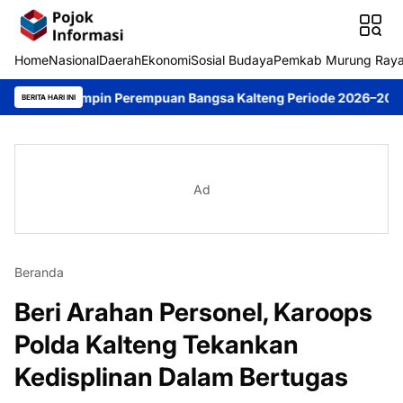
Home
Nasional
Daerah
Ekonomi
Sosial Budaya
Pemkab Murung Ray
i Pimpin Perempuan Bangsa Kalteng Periode 2026–2031
DPRD Mu
BERITA HARI INI
Ad
Beranda
Beri Arahan Personel, Karoops
Polda Kalteng Tekankan
Kedisplinan Dalam Bertugas