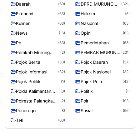
Daerah
DPRD MURUNG
(69)
(321)
RAYA
Ekonomi
Hukrim
(63)
(5)
Kuliner
Nasional
(63)
(65)
News
Opini
(16)
(63)
Pe
Pemerintahan
(63)
(63)
Pemkab Murung
PEMKAB MURUNG
(2)
(231)
Raya
RAYA
Pojok Berita
Pojok Daerah
(33)
(37)
Pojok Informasi
Pojok Nasional
(32)
(32)
Pojok Politik
Pojok Polri
(1)
(42)
Polda Kalimantan
Politik
(8)
(1)
Tengah
Polresta Palangka
Polri
(2)
(93)
Raya
Ponorogo
Sosial
(8)
(66)
TNI
(63)