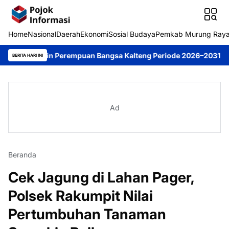
Home
Nasional
Daerah
Ekonomi
Sosial Budaya
Pemkab Murung Ray
impin Perempuan Bangsa Kalteng Periode 2026–2031
DPRD Murun
BERITA HARI INI
Ad
Beranda
Cek Jagung di Lahan Pager,
Polsek Rakumpit Nilai
Pertumbuhan Tanaman