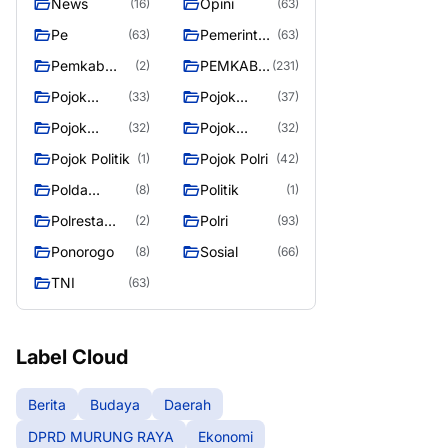
News
Opini
(16)
(63)
Pe
Pemerintah
(63)
(63)
an
Pemkab
PEMKAB
(2)
(231)
Murung
MURUNG
Pojok
Pojok
(33)
(37)
Raya
RAYA
Berita
Daerah
Pojok
Pojok
(32)
(32)
Informasi
Nasional
Pojok Politik
Pojok Polri
(1)
(42)
Polda
Politik
(8)
(1)
Kalimantan
Polresta
Polri
(2)
(93)
Tengah
Palangka
Ponorogo
Sosial
(8)
(66)
Raya
TNI
(63)
Label Cloud
Berita
Budaya
Daerah
DPRD MURUNG RAYA
Ekonomi