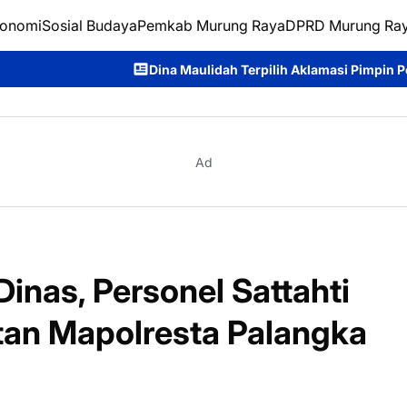
onomi
Sosial Budaya
Pemkab Murung Raya
DPRD Murung Ra
Dina Maulidah Terpilih Aklamasi Pimpin Perempuan Bangsa 
Ad
nas, Personel Sattahti
tan Mapolresta Palangka