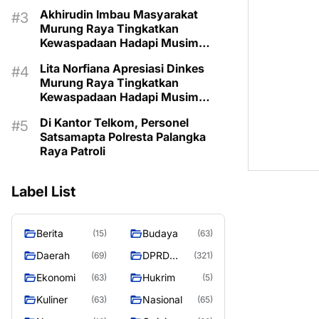
Dialogis
Akhirudin Imbau Masyarakat
Murung Raya Tingkatkan
Kewaspadaan Hadapi Musim
Kemarau
Lita Norfiana Apresiasi Dinkes
Murung Raya Tingkatkan
Kewaspadaan Hadapi Musim
Kemarau
Di Kantor Telkom, Personel
Satsamapta Polresta Palangka
Raya Patroli
Label List
Berita
Budaya
(15)
(63)
Daerah
DPRD
(69)
(321)
MURUNG
Ekonomi
Hukrim
(63)
(5)
RAYA
Kuliner
Nasional
(63)
(65)