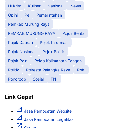
Hukrim
Kuliner
Nasional
News
Opini
Pe
Pemerintahan
Pemkab Murung Raya
PEMKAB MURUNG RAYA
Pojok Berita
Pojok Daerah
Pojok Informasi
Pojok Nasional
Pojok Politik
Pojok Polri
Polda Kalimantan Tengah
Politik
Polresta Palangka Raya
Polri
Ponorogo
Sosial
TNI
Link Cepat
Jasa Pembuatan Website
Jasa Pembuatan Legalitas
Contact