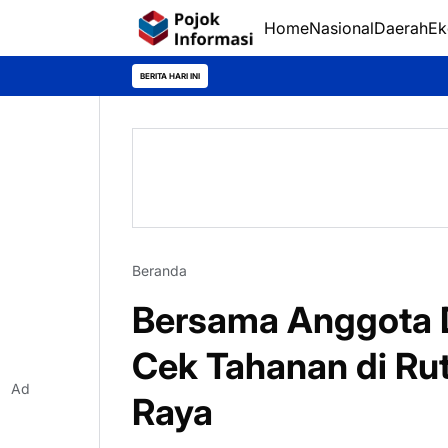
Home
Nasional
Daerah
Ek
BERITA HARI INI
Beranda
Bersama Anggota Di
Cek Tahanan di Ru
Ad
Raya