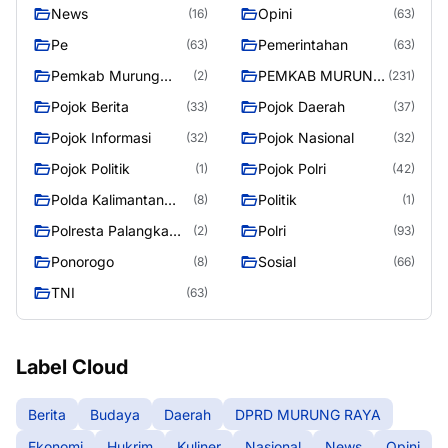
News
Opini
(16)
(63)
Pe
Pemerintahan
(63)
(63)
Pemkab Murung
PEMKAB MURUNG
(2)
(231)
Raya
RAYA
Pojok Berita
Pojok Daerah
(33)
(37)
Pojok Informasi
Pojok Nasional
(32)
(32)
Pojok Politik
Pojok Polri
(1)
(42)
Polda Kalimantan
Politik
(8)
(1)
Tengah
Polresta Palangka
Polri
(2)
(93)
Raya
Ponorogo
Sosial
(8)
(66)
TNI
(63)
Label Cloud
Berita
Budaya
Daerah
DPRD MURUNG RAYA
Ekonomi
Hukrim
Kuliner
Nasional
News
Opini