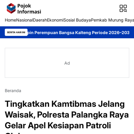
Home
Nasional
Daerah
Ekonomi
Sosial Budaya
Pemkab Murung Ray
Pimpin Perempuan Bangsa Kalteng Periode 2026–2031
DPRD Muru
BERITA HARI INI
Ad
Beranda
Tingkatkan Kamtibmas Jelang
Waisak, Polresta Palangka Raya
Gelar Apel Kesiapan Patroli