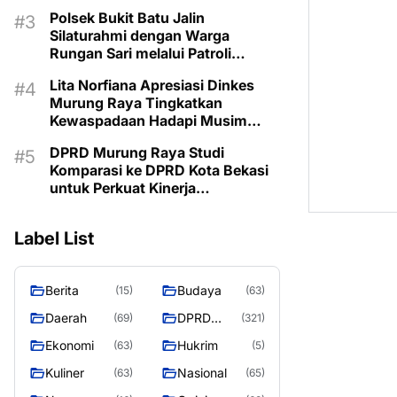
Kemarau
Polsek Bukit Batu Jalin
Silaturahmi dengan Warga
Rungan Sari melalui Patroli
Dialogis
Lita Norfiana Apresiasi Dinkes
Murung Raya Tingkatkan
Kewaspadaan Hadapi Musim
Kemarau
DPRD Murung Raya Studi
Komparasi ke DPRD Kota Bekasi
untuk Perkuat Kinerja
Kelembagaan
Label List
Berita
Budaya
(15)
(63)
Daerah
DPRD
(69)
(321)
MURUNG
Ekonomi
Hukrim
(63)
(5)
RAYA
Kuliner
Nasional
(63)
(65)