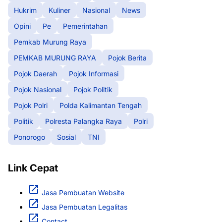
Hukrim
Kuliner
Nasional
News
Opini
Pe
Pemerintahan
Pemkab Murung Raya
PEMKAB MURUNG RAYA
Pojok Berita
Pojok Daerah
Pojok Informasi
Pojok Nasional
Pojok Politik
Pojok Polri
Polda Kalimantan Tengah
Politik
Polresta Palangka Raya
Polri
Ponorogo
Sosial
TNI
Link Cepat
Jasa Pembuatan Website
Jasa Pembuatan Legalitas
Contact