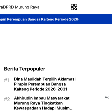
ya
DPRD Murung Raya
 Kalteng Periode 2026–2031
DPRD Murung Raya Studi Komparasi
Berita Terpopuler
Dina Maulidah Terpilih Aklamasi
Pimpin Perempuan Bangsa
Kalteng Periode 2026–2031
Ad
Akhirudin Imbau Masyarakat
Murung Raya Tingkatkan
Kewaspadaan Hadapi Musim