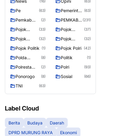
News
Opini
(16)
(63)
Pe
Pemerintah
(63)
(63)
an
Pemkab
PEMKAB
(2)
(231)
Murung
MURUNG
Pojok
Pojok
(33)
(37)
Raya
RAYA
Berita
Daerah
Pojok
Pojok
(32)
(32)
Informasi
Nasional
Pojok Politik
Pojok Polri
(1)
(42)
Polda
Politik
(8)
(1)
Kalimantan
Polresta
Polri
(2)
(93)
Tengah
Palangka
Ponorogo
Sosial
(8)
(66)
Raya
TNI
(63)
Label Cloud
Berita
Budaya
Daerah
DPRD MURUNG RAYA
Ekonomi