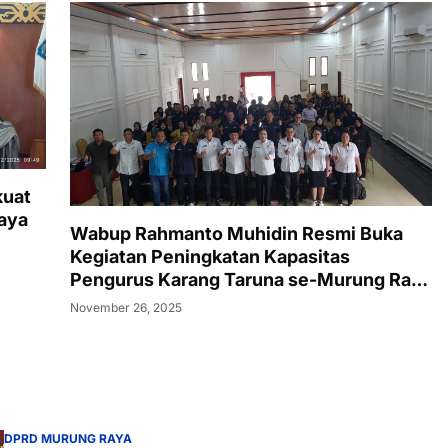
kuat
aya
Wabup Rahmanto Muhidin Resmi Buka
Kegiatan Peningkatan Kapasitas
Pengurus Karang Taruna se-Murung Raya
Tahun 2025
November 26, 2025
DPRD MURUNG RAYA