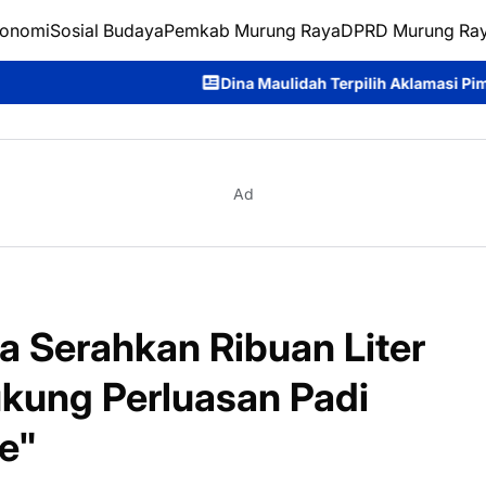
onomi
Sosial Budaya
Pemkab Murung Raya
DPRD Murung Ra
Dina Maulidah Terpilih Aklamasi Pimpin Perempuan Bangsa
Ad
a Serahkan Ribuan Liter
ukung Perluasan Padi
e"