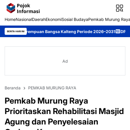
Home
Nasional
Daerah
Ekonomi
Sosial Budaya
Pemkab Murung Ray
an Bangsa Kalteng Periode 2026–2031
DPRD Murung Raya Studi 
BERITA HARI INI
Ad
Beranda
PEMKAB MURUNG RAYA
Pemkab Murung Raya
Prioritaskan Rehabilitasi Masjid
Agung dan Penyelesaian