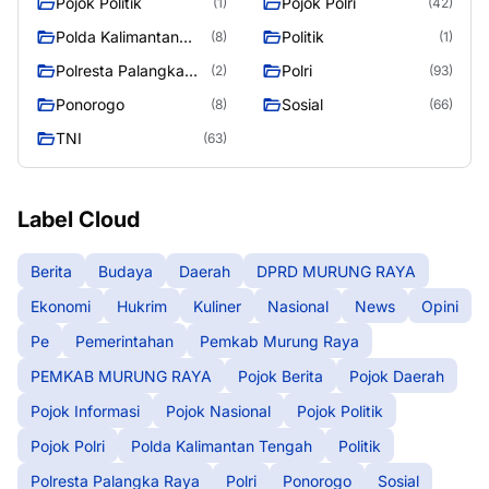
Pojok Politik
Pojok Polri
(1)
(42)
Polda Kalimantan
Politik
(8)
(1)
Tengah
Polresta Palangka
Polri
(2)
(93)
Raya
Ponorogo
Sosial
(8)
(66)
TNI
(63)
Label Cloud
Berita
Budaya
Daerah
DPRD MURUNG RAYA
Ekonomi
Hukrim
Kuliner
Nasional
News
Opini
Pe
Pemerintahan
Pemkab Murung Raya
PEMKAB MURUNG RAYA
Pojok Berita
Pojok Daerah
Pojok Informasi
Pojok Nasional
Pojok Politik
Pojok Polri
Polda Kalimantan Tengah
Politik
Polresta Palangka Raya
Polri
Ponorogo
Sosial