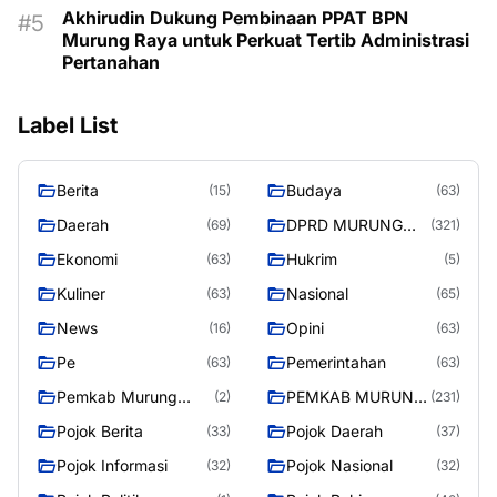
Akhirudin Dukung Pembinaan PPAT BPN
Murung Raya untuk Perkuat Tertib Administrasi
Pertanahan
Label List
Berita
Budaya
(15)
(63)
Daerah
DPRD MURUNG
(69)
(321)
RAYA
Ekonomi
Hukrim
(63)
(5)
Kuliner
Nasional
(63)
(65)
News
Opini
(16)
(63)
Pe
Pemerintahan
(63)
(63)
Pemkab Murung
PEMKAB MURUNG
(2)
(231)
Raya
RAYA
Pojok Berita
Pojok Daerah
(33)
(37)
Pojok Informasi
Pojok Nasional
(32)
(32)