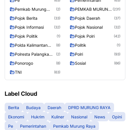
Pe
Pemerintahan
(63)
(63)
Pemkab Murung
PEMKAB MURUNG
(2)
(231)
Raya
RAYA
Pojok Berita
Pojok Daerah
(33)
(37)
Pojok Informasi
Pojok Nasional
(32)
(32)
Pojok Politik
Pojok Polri
(1)
(42)
Polda Kalimantan
Politik
(8)
(1)
Tengah
Polresta Palangka
Polri
(2)
(93)
Raya
Ponorogo
Sosial
(8)
(66)
TNI
(63)
Label Cloud
Berita
Budaya
Daerah
DPRD MURUNG RAYA
Ekonomi
Hukrim
Kuliner
Nasional
News
Opini
Pe
Pemerintahan
Pemkab Murung Raya