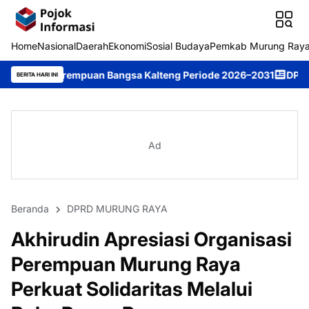
Home
Nasional
Daerah
Ekonomi
Sosial Budaya
Pemkab Murung Ray
mpuan Bangsa Kalteng Periode 2026–2031
DPRD Murung Raya Stu
BERITA HARI INI
Ad
Beranda
DPRD MURUNG RAYA
Akhirudin Apresiasi Organisasi
Perempuan Murung Raya
Perkuat Solidaritas Melalui