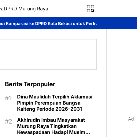
ya
DPRD Murung Raya
ta Bekasi untuk Perkuat Kinerja Kelembagaan
Akhirudin Dukun
Berita Terpopuler
Dina Maulidah Terpilih Aklamasi
Pimpin Perempuan Bangsa
Kalteng Periode 2026–2031
Ad
Akhirudin Imbau Masyarakat
Murung Raya Tingkatkan
Kewaspadaan Hadapi Musim