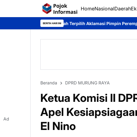
Home
Nasional
Daerah
Ek
Maulidah Terpilih Aklamasi Pimpin Perempuan Bangsa Kalteng Pe
BERITA HARI INI
Beranda
DPRD MURUNG RAYA
Ketua Komisi II D
Apel Kesiapsiagaan
Ad
El Nino