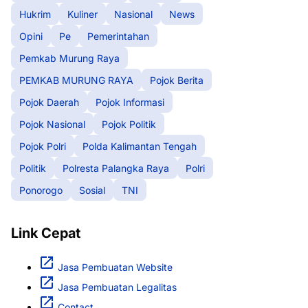
Hukrim
Kuliner
Nasional
News
Opini
Pe
Pemerintahan
Pemkab Murung Raya
PEMKAB MURUNG RAYA
Pojok Berita
Pojok Daerah
Pojok Informasi
Pojok Nasional
Pojok Politik
Pojok Polri
Polda Kalimantan Tengah
Politik
Polresta Palangka Raya
Polri
Ponorogo
Sosial
TNI
Link Cepat
Jasa Pembuatan Website
Jasa Pembuatan Legalitas
Contact