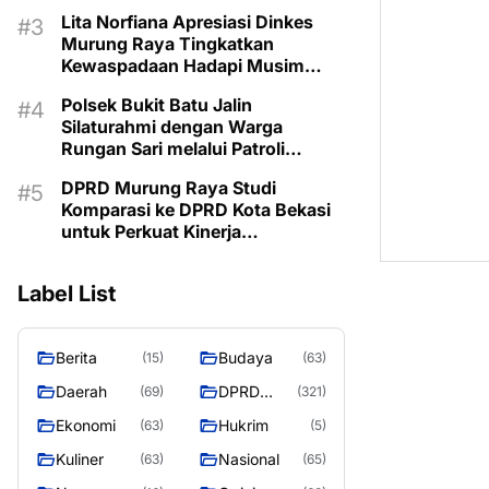
Kemarau
Lita Norfiana Apresiasi Dinkes
Murung Raya Tingkatkan
Kewaspadaan Hadapi Musim
Kemarau
Polsek Bukit Batu Jalin
Silaturahmi dengan Warga
Rungan Sari melalui Patroli
Dialogis
DPRD Murung Raya Studi
Komparasi ke DPRD Kota Bekasi
untuk Perkuat Kinerja
Kelembagaan
Label List
Berita
Budaya
(15)
(63)
Daerah
DPRD
(69)
(321)
MURUNG
Ekonomi
Hukrim
(63)
(5)
RAYA
Kuliner
Nasional
(63)
(65)