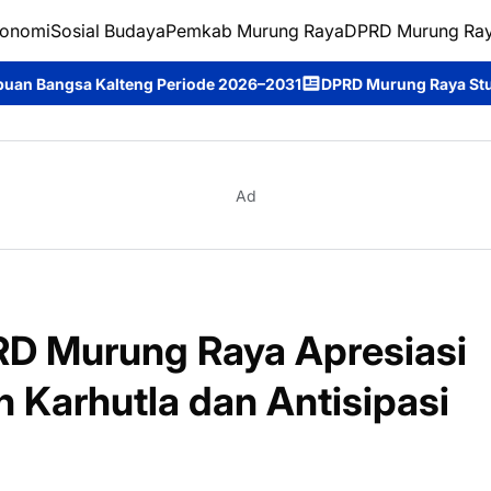
onomi
Sosial Budaya
Pemkab Murung Raya
DPRD Murung Ra
riode 2026–2031
DPRD Murung Raya Studi Komparasi ke DPRD Ko
Ad
PRD Murung Raya Apresiasi
 Karhutla dan Antisipasi