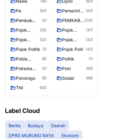
News
Opini
(16)
(63)
Pe
Pemerintah
(63)
(63)
an
Pemkab
PEMKAB
(2)
(231)
Murung
MURUNG
Pojok
Pojok
(33)
(37)
Raya
RAYA
Berita
Daerah
Pojok
Pojok
(32)
(32)
Informasi
Nasional
Pojok Politik
Pojok Polri
(1)
(42)
Polda
Politik
(8)
(1)
Kalimantan
Polresta
Polri
(2)
(93)
Tengah
Palangka
Ponorogo
Sosial
(8)
(66)
Raya
TNI
(63)
Label Cloud
Berita
Budaya
Daerah
DPRD MURUNG RAYA
Ekonomi