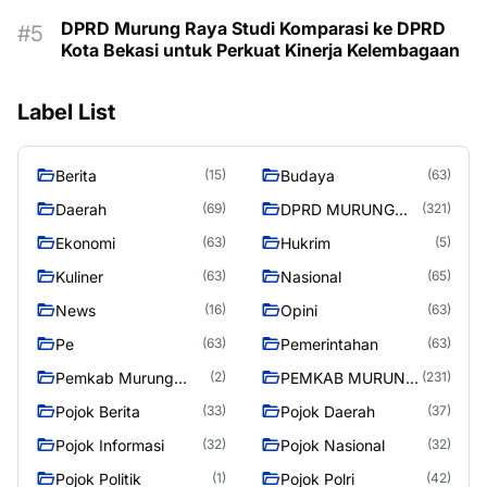
DPRD Murung Raya Studi Komparasi ke DPRD
Kota Bekasi untuk Perkuat Kinerja Kelembagaan
Label List
Berita
Budaya
(15)
(63)
Daerah
DPRD MURUNG
(69)
(321)
RAYA
Ekonomi
Hukrim
(63)
(5)
Kuliner
Nasional
(63)
(65)
News
Opini
(16)
(63)
Pe
Pemerintahan
(63)
(63)
Pemkab Murung
PEMKAB MURUNG
(2)
(231)
Raya
RAYA
Pojok Berita
Pojok Daerah
(33)
(37)
Pojok Informasi
Pojok Nasional
(32)
(32)
Pojok Politik
Pojok Polri
(1)
(42)