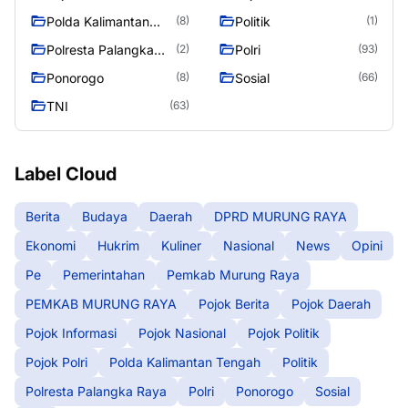
Polda Kalimantan
Politik
(8)
(1)
Tengah
Polresta Palangka
Polri
(2)
(93)
Raya
Ponorogo
Sosial
(8)
(66)
TNI
(63)
Label Cloud
Berita
Budaya
Daerah
DPRD MURUNG RAYA
Ekonomi
Hukrim
Kuliner
Nasional
News
Opini
Pe
Pemerintahan
Pemkab Murung Raya
PEMKAB MURUNG RAYA
Pojok Berita
Pojok Daerah
Pojok Informasi
Pojok Nasional
Pojok Politik
Pojok Polri
Polda Kalimantan Tengah
Politik
Polresta Palangka Raya
Polri
Ponorogo
Sosial