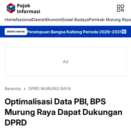
Home
Nasional
Daerah
Ekonomi
Sosial Budaya
Pemkab Murung Ray
erempuan Bangsa Kalteng Periode 2026–2031
DPRD Murung Raya 
BERITA HARI INI
Ad
Beranda
DPRD MURUNG RAYA
Optimalisasi Data PBI, BPS
Murung Raya Dapat Dukungan
DPRD