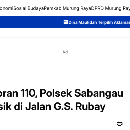
onomi
Sosial Budaya
Pemkab Murung Raya
DPRD Murung Ra
Dina Maulidah Terpilih Aklamasi Pimpin Perempuan Ban
Ad
ran 110, Polsek Sabangau
k di Jalan G.S. Rubay