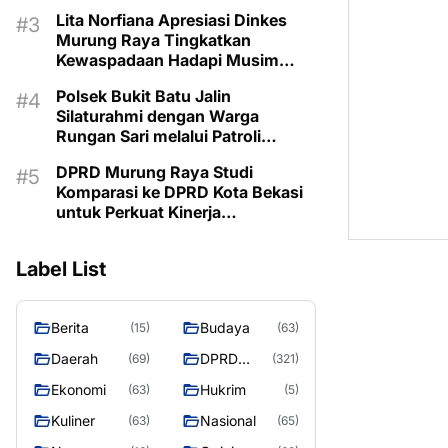
Lita Norfiana Apresiasi Dinkes
Murung Raya Tingkatkan
Kewaspadaan Hadapi Musim
Kemarau
Polsek Bukit Batu Jalin
Silaturahmi dengan Warga
Rungan Sari melalui Patroli
Dialogis
DPRD Murung Raya Studi
Komparasi ke DPRD Kota Bekasi
untuk Perkuat Kinerja
Kelembagaan
Label List
Berita
Budaya
(15)
(63)
Daerah
DPRD
(69)
(321)
MURUNG
Ekonomi
Hukrim
(63)
(5)
RAYA
Kuliner
Nasional
(63)
(65)