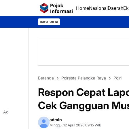
Home
Nasional
Daerah
Ek
BERITA HARI INI
Beranda
Polresta Palangka Raya
Polri
Respon Cepat Lapo
Cek Gangguan Musi
Ad
admin
Minggu, 12 April 2026 09:15 WIB