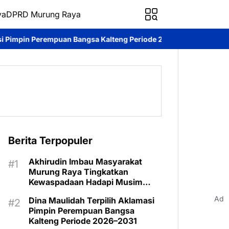
ya
DPRD Murung Raya
gsa Kalteng Periode 2026–2031
DPRD Murung Raya Studi Kompar
Berita Terpopuler
Akhirudin Imbau Masyarakat
Murung Raya Tingkatkan
Kewaspadaan Hadapi Musim
Kemarau
Ad
Dina Maulidah Terpilih Aklamasi
Pimpin Perempuan Bangsa
Kalteng Periode 2026–2031