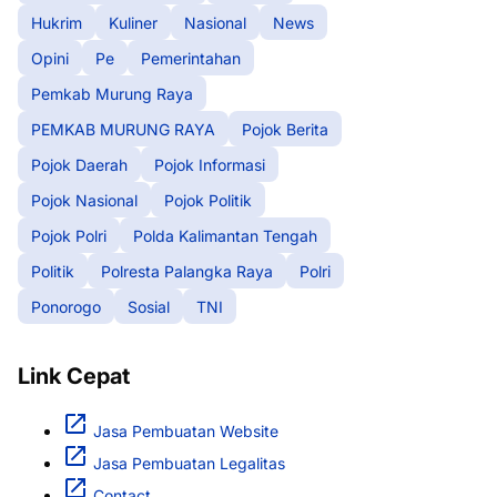
Hukrim
Kuliner
Nasional
News
Opini
Pe
Pemerintahan
Pemkab Murung Raya
PEMKAB MURUNG RAYA
Pojok Berita
Pojok Daerah
Pojok Informasi
Pojok Nasional
Pojok Politik
Pojok Polri
Polda Kalimantan Tengah
Politik
Polresta Palangka Raya
Polri
Ponorogo
Sosial
TNI
Link Cepat
Jasa Pembuatan Website
Jasa Pembuatan Legalitas
Contact