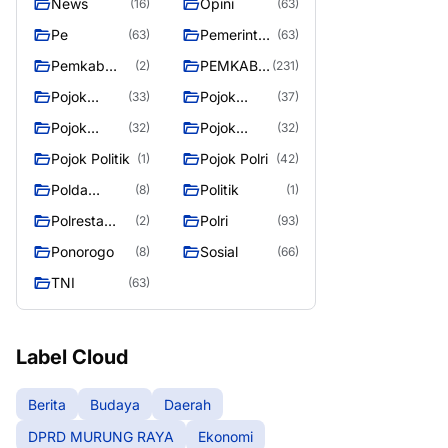
News
Opini
(16)
(63)
Pe
Pemerintah
(63)
(63)
an
Pemkab
PEMKAB
(2)
(231)
Murung
MURUNG
Pojok
Pojok
(33)
(37)
Raya
RAYA
Berita
Daerah
Pojok
Pojok
(32)
(32)
Informasi
Nasional
Pojok Politik
Pojok Polri
(1)
(42)
Polda
Politik
(8)
(1)
Kalimantan
Polresta
Polri
(2)
(93)
Tengah
Palangka
Ponorogo
Sosial
(8)
(66)
Raya
TNI
(63)
Label Cloud
Berita
Budaya
Daerah
DPRD MURUNG RAYA
Ekonomi